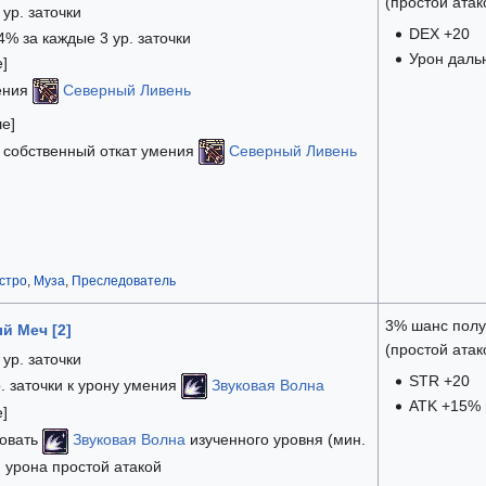
(простой атак
ур. заточки
DEX +20
4% за каждые 3 ур. заточки
Урон даль
е]
ения
Северный Ливень
ше]
к собственный откат умения
Северный Ливень
стро
,
Муза
,
Преследователь
3% шанс полу
й Меч [2]
(простой атак
ур. заточки
STR +20
. заточки к урону умения
Звуковая Волна
ATK +15%
е]
зовать
Звуковая Волна
изученного уровня (мин.
 урона простой атакой