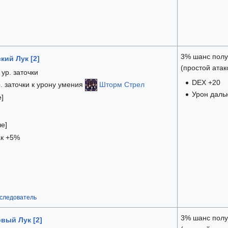
3% шанс полу
кий Лук [2]
(простой атак
ур. заточки
DEX +20
. заточки к урону умения
Шторм Стрел
Урон даль
е]
ше]
ак +5%
следователь
3% шанс полу
вый Лук [2]