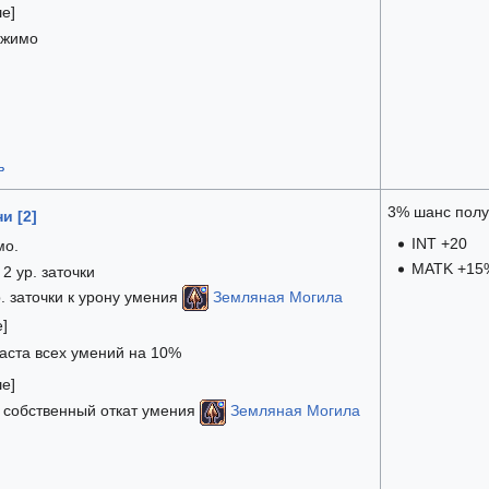
ше]
ожимо
ь
3% шанс получ
и [2]
INT +20
мо.
MATK +15
2 ур. заточки
. заточки к урону умения
Земляная Могила
е]
каста всех умений на 10%
ше]
к собственный откат умения
Земляная Могила