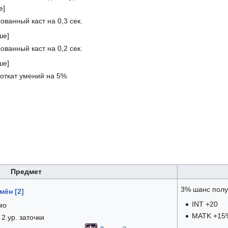
е]
ованный каст на 0,3 сек.
ше]
ованный каст на 0,2 сек.
ше]
откат умений на 5%
Предмет
3% шанс получ
мён [2]
INT +20
мо
MATK +15
2 ур. заточки