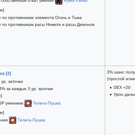
к собственный откат умения
Фума Ранка
ше]
у по противникам элемента Огонь и Тьма.
у по противникам расы Нежити и расы Демонов
3% шанс полу
а [2]
(простой атак
 ур. заточки
DEX +20
4% за каждые 3 ур. заточки
Урон даль
е]
 SP умением
Телега-Пушка
ше]
ения
Телега-Пушка