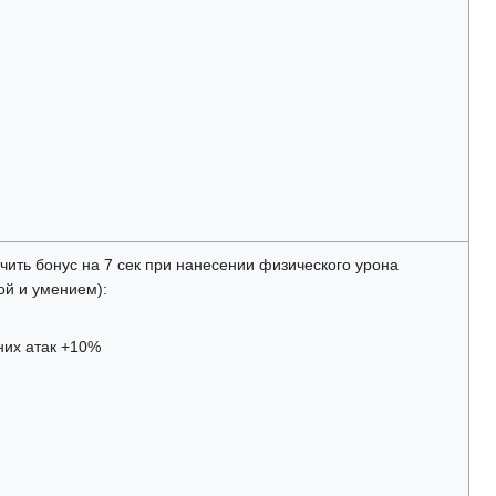
чить бонус на 7 сек при нанесении физического урона
ой и умением):
них атак +10%