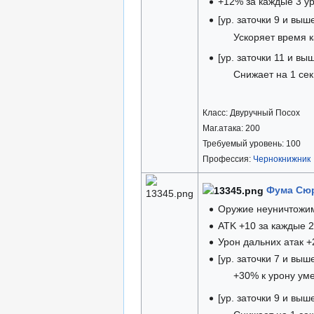
+12% за каждые 3 ур
[ур. заточки 9 и выш
Ускоряет время 
[ур. заточки 11 и вы
Снижает на 1 се
Класс: Двуручный Посох
Маг.атака: 200
Требуемый уровень: 100
Профессия:
Чернокнижник
Фума Сюр
Оружие неуничтожи
ATK +10 за каждые 2
Урон дальних атак +
[ур. заточки 7 и выш
+30% к урону ум
[ур. заточки 9 и выш