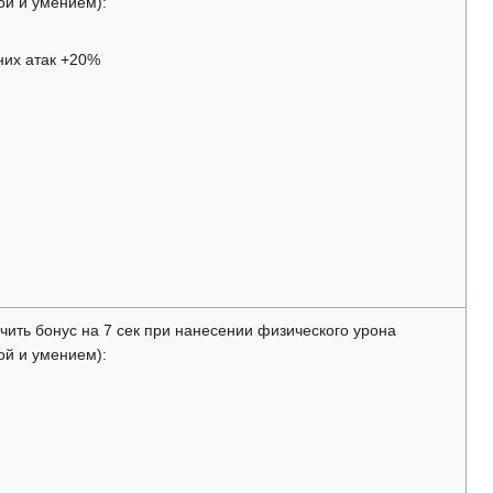
ой и умением):
них атак +20%
чить бонус на 7 сек при нанесении физического урона
ой и умением):