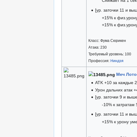
Снижает на 1 се
[ур. заточки 11 и вы
+15% к физ.урон
+15% к физ.урон
Класс: Фума Сюрикен
Атака: 230
Требуемый уровень: 100
Профессия:
Ниндзя
Меч Лотос
ATK +10 за каждые 2
Урон дальних атак +
[ур. заточки 9 и выш
-10% к затратам
[ур. заточки 11 и вы
+15% к урону ум