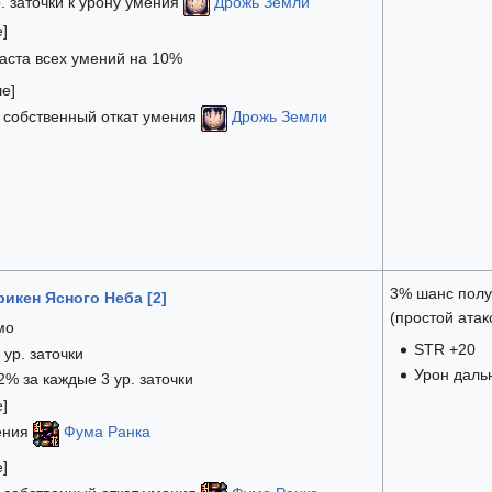
. заточки к урону умения
Дрожь Земли
е]
каста всех умений на 10%
ше]
к собственный откат умения
Дрожь Земли
3% шанс полу
икен Ясного Неба [2]
(простой атак
мо
STR +20
 ур. заточки
Урон даль
2% за каждые 3 ур. заточки
е]
ения
Фума Ранка
е]