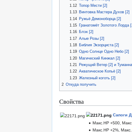
1.12
Топор Мести [2]
1.13
Винтовка Мастера Духов [2]
1.14
Ружьё Демоноборца [2]
1.15
Гранатомёт Золотого Лорда [
1.16
Блэк [2]
1.17
Алые Розы [2]
1.18
Библия Экзорциста [2]
1.19
Одно Солнце Одно Небо [2]
1.20
Магический Кинжал [2]
1.21
Режущий Ветер [2] и
Туманна
1.22
Акватическое Копьё [2]
1.23
Железный коготь [2]
2
Откуда получить
Свойства
Сапоги Д
Макс.HP +500, Макс
Макс.HP +2%, Макс.