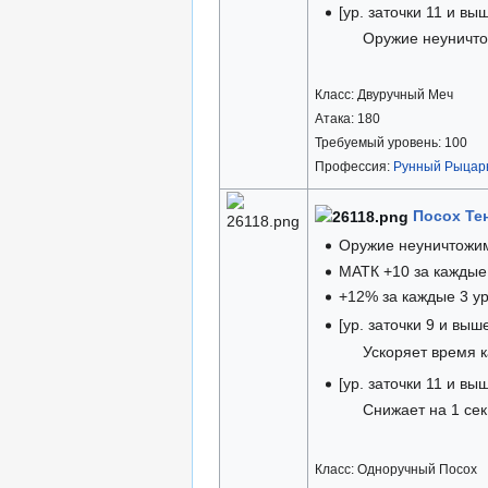
[ур. заточки 11 и вы
Оружие неуничт
Класс: Двуручный Меч
Атака: 180
Требуемый уровень: 100
Профессия:
Рунный Рыцар
Посох Тен
Оружие неуничтожи
МАТК +10 за каждые 
+12% за каждые 3 ур
[ур. заточки 9 и выш
Ускоряет время 
[ур. заточки 11 и вы
Снижает на 1 се
Класс: Одноручный Посох