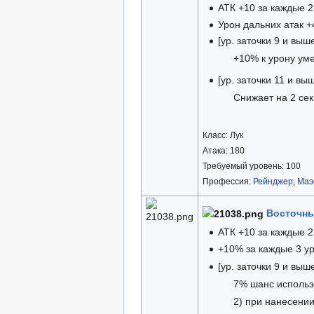
АТК +10 за каждые 2 
Урон дальних атак +
[ур. заточки 9 и выш
+10% к урону ум
[ур. заточки 11 и вы
Снижает на 2 се
Класс: Лук
Атака: 180
Требуемый уровень: 100
Профессия:
Рейнджер
,
Маэ
Восточны
АТК +10 за каждые 2 
+10% за каждые 3 ур
[ур. заточки 9 и выш
7% шанс исполь
2) при нанесении