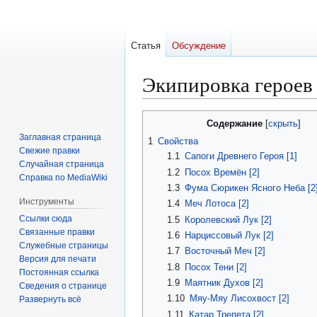
Статья
Обсуждение
Экипировка героев
Перейти
Перейти
Содержание
к
к
Заглавная страница
1
Свойства
навигации
поиску
Свежие правки
1.1
Сапоги Древнего Героя [1]
Случайная страница
1.2
Посох Времён [2]
Справка по MediaWiki
1.3
Фума Сюрикен Ясного Неба [2
Инструменты
1.4
Меч Лотоса [2]
Ссылки сюда
1.5
Королевский Лук [2]
Связанные правки
1.6
Нарциссовый Лук [2]
Служебные страницы
1.7
Восточный Меч [2]
Версия для печати
1.8
Посох Тени [2]
Постоянная ссылка
1.9
Маятник Духов [2]
Сведения о странице
1.10
Мяу-Мяу Лисохвост [2]
Развернуть всё
1.11
Катар Трепета [2]