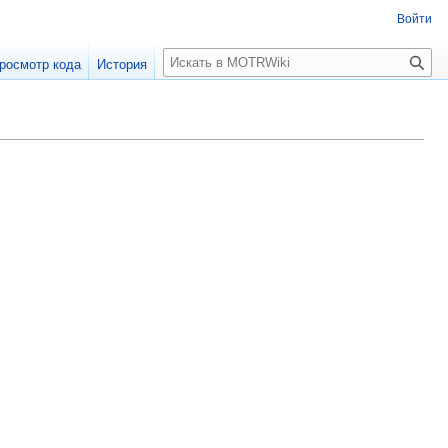
Войти
П
росмотр кода
История
о
и
с
к