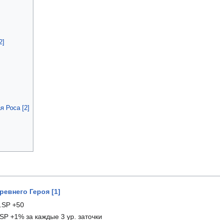
2]
я Роса [2]
ревнего Героя [1]
.SP +50
SP +1% за каждые 3 ур. заточки