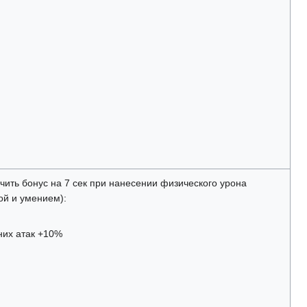
чить бонус на 7 сек при нанесении физического урона
ой и умением):
них атак +10%