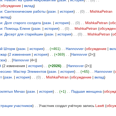
и: Ремонт на грани некромантии
разн.
история
0
обсуждение
вклад
и: Сантехнические работы
разн.
история
0
MishkaPetran
вклад
: Долг старого солдата
разн.
история
0
MishkaPetran
об
и: Помощь Елене
разн.
история
0
MishkaPetran
обсужден
и: Десерт для старейшин
разн.
история
0
MishkaPetran
о
ый Шторм
разн.
история
+461
Hannovver
обсуждение
вкл
ожар
2 изменения
история
+369
[
Hannovver
(2×)]
зок
)
[
Hannovver
(4×)]
й
2 изменения
история
+2026
[
Hannovver
(2×)]
фессию- Мастер Элементов
разн.
история
+65
Hannovver
т
разн.
история
0
MishkaPetran
обсуждение
вклад
оклятых Мечах
разн.
история
+1
Падшая женщина
обсуж
трации участников
Участник создал учётную запись
Lawtt
обсу