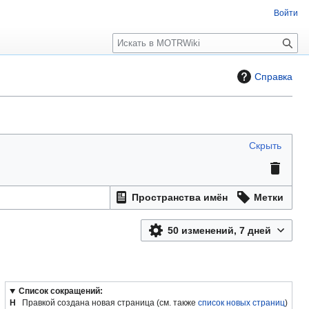
Войти
П
о
и
Справка
с
к
Скрыть
Пространства имён
Метки
50 изменений, 7 дней
Список сокращений:
Н
Правкой создана новая страница (см. также
список новых страниц
)