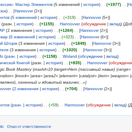
фессию- Мастер Элементов
5 изменений
история
+1977
[
H
зок
)
[
Hannovver
(2×)]
ентов
5 изменений
история
+319
[
Hannovver
(5×)]
P
разн.
история
+1155
Hannovver
обсуждение
вклад
(Доб
 AP
2 изменения
история
+1264
[
Hannovver
(2×)]
ожар
6 изменений
история
+323
[
Hannovver
(6×)]
ый Шторм
3 изменения
история
+1849
[
Hannovver
(3×)]
теля
3 изменения
история
+1020
[
Hannovver
(3×)]
fo
разн.
история
+1158
Woland
обсуждение
вклад
ической Книгой
разн.
история
+835
Hannovver
обсуждени
c Book Mastery |maxlvl=10 |target=Нет (пассивный навык) |range= |sp
uration= |knock= |area= |area2= |element= |catalyst= |item= |weapon
емляной, огненный и ядовитый магичес...»)
novver
2 изменения
история
+704
[
Hannovver
(2×)]
ентов
разн.
история
+59
Hannovver
обсуждение
вклад
(
ki
Отказ от ответственности