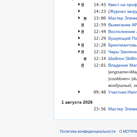
Н
14:43
Квест на про
14:23
(
Журнал загру
м
13:00
Мастер Элем
Н
12:59
Выжигание A
Н
12:44
Восполнение
12:29
Бушующий П
Н
12:28
Бриллиантов
Н
12:22
Чары Заклина
м
12:14
Шаблон:SkillIn
Н
12:01
Владение Маг
|engname=Magi
|cooldown= |d
воздушный, з
09:48
Участник:Han
1 августа 2026
23:56
Мастер Элем
Политика конфиденциальности
О MOTRWi