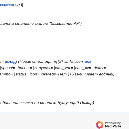
annovver
(5×)]
авлена статья о скилле "Выжигание AP")
е
вклад
(Новая страница: «{{SkillInfo |icon=
link=
cost= |hpcost= |zenycost= |cast_var= |cast_fix= |delay=
= |ammo= |status_ icon= |prereqs=Нет }} Увеличивает водный,
Добавлена ссылка на статью Бушующий Пожар)