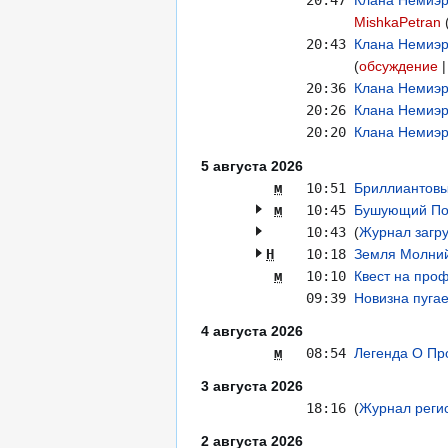
20:47
Клана Немиэр
MishkaPetran
20:43
Клана Немиэр
обсуждение
20:36
Клана Немиэри
20:26
Клана Немиэр
20:20
Клана Немиэр
5 августа 2026
м
10:51
Бриллиантов
м
10:45
Бушующий П
10:43
(
Журнал загру
Н
10:18
Земля Молни
м
10:10
Квест на про
09:39
Новизна пугае
4 августа 2026
м
08:54
Легенда О Пр
3 августа 2026
18:16
Журнал регис
2 августа 2026