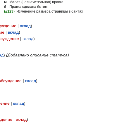
м
Малая (незначительная) правка
б
Правка сделана ботом
(±123)
Изменение размера страницы в байтах
суждение
вклад
ие
вклад
бсуждение
вклад
ад
(Добавлено описание статуса)
обсуждение
вклад
дение
вклад
ждение
вклад