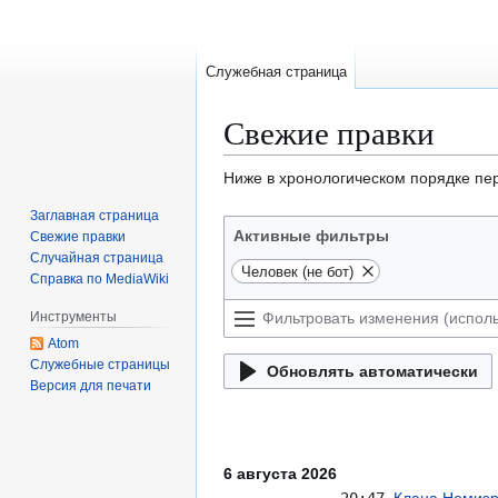
Служебная страница
Свежие правки
Перейти
Перейти
Ниже в хронологическом порядке пе
к
к
Заглавная страница
навигации
поиску
Активные фильтры
Свежие правки
Случайная страница
Человек (не бот)
Справка по MediaWiki
Инструменты
Atom
Служебные страницы
Обновлять автоматически
Версия для печати
6 августа 2026