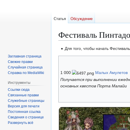
Статья
Обсуждение
Фестиваль Пинтадо
Перейти
Перейти
Для того, чтобы начать Фестивал
к
к
Заглавная страница
навигации
поиску
Свежие правки
Случайная страница
1 000
Малых Амулетов
Справка по MediaWiki
Получается при выполнении ежедн
Инструменты
основных квестов Порта Малайи
Ссылки сюда
Связанные правки
Служебные страницы
Версия для печати
Постоянная ссылка
Сведения о странице
Развернуть всё