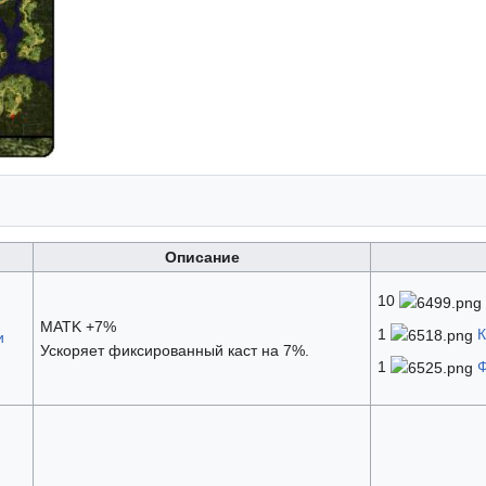
Описание
10
MATK +7%
1
К
и
Ускоряет фиксированный каст на 7%.
1
Ф