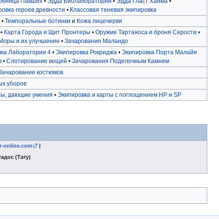
обница Павших
•
Эдда Биолаборатории
•
Эдда Гласт Хайма
•
овка героев древности
•
Классовая теневая экипировка
•
Темпоральные ботинки
и
Кожа лицечервя
 •
Карта Города и Щит Пронтеры
•
Оружие Тартаноса и броня Серости
•
Моры и их улучшение
•
Зачарования Маландо
ка Лаборатории 4
•
Экипировка Рокриджа
•
Экипировка Порта Малайя
в
•
Слотирование вещей
•
Зачарования Поделочным Камнем
Зачарование костюмов
ых уборов
ты, дающие умения
•
Экипировка и карты с поглощением HP и SP
tr-online.com
|
адос (Тату)