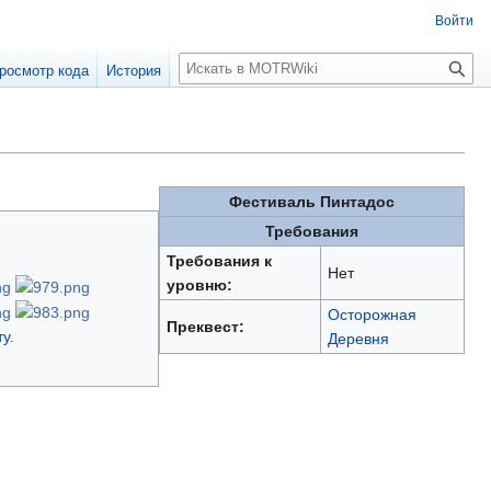
Войти
П
росмотр кода
История
о
и
с
к
Фестиваль Пинтадос
Требования
Требования к
Нет
уровню:
Осторожная
Преквест:
у.
Деревня