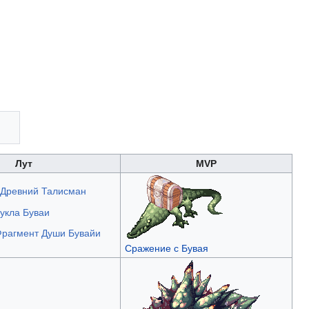
Лут
MVP
Древний Талисман
укла Буваи
рагмент Души Бувайи
Сражение с Бувая