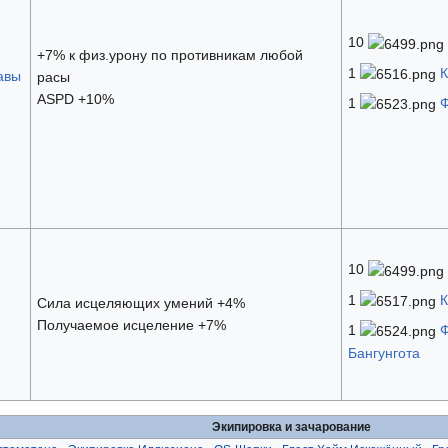
10
+7% к физ.урону по противникам любой
1
К
авы
расы
ASPD +10%
1
Ф
10
1
К
Сила исцеляющих умений +4%
Получаемое исцеление +7%
1
Ф
Бангунгота
Экипировка и зачарование