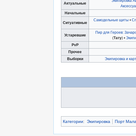
Экипировка А
Актуальные
Аксессу
Начальные
Самодельные щиты
•
Сп
Ситуативные
Пир для Героев: Зачар
Устаревшие
(
Тату
) •
Экип
PvP
Прочее
Выборки
Экипировка и кар
Категории
:
Экипировка
Порт Мал