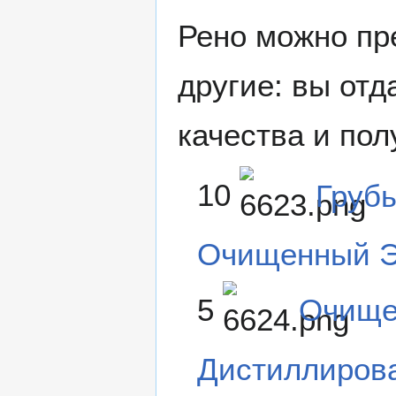
Рено можно пр
другие: вы отд
качества и пол
10
Груб
Очищенный Э
5
Очище
Дистиллиров