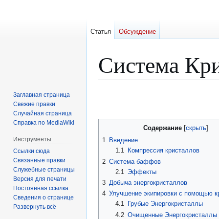
Статья
Обсуждение
Система Кр
Перейти
Перейти
Заглавная страница
к
к
Свежие правки
Случайная страница
навигации
поиску
Справка по MediaWiki
Содержание
Инструменты
1
Введение
1.1
Компрессия кристаллов
Ссылки сюда
Связанные правки
2
Система баффов
Служебные страницы
2.1
Эффекты
Версия для печати
3
Добыча энергокристаллов
Постоянная ссылка
4
Улучшение экипировки с помощью к
Сведения о странице
4.1
Грубые Энергокристаллы
Развернуть всё
4.2
Очищенные Энергокристаллы