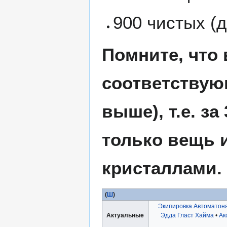
900 чистых (
Помните, что 
соответствую
выше), т.е. з
только вещь 
кристаллами.
(
Ш
)
Экипировка Автоматон
Актуальные
Эдда Гласт Хайма
•
Ак