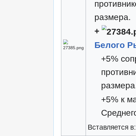
противник
размера.
+
Белого Р
+5% соп
противн
размера
+5% к ма
Среднег
Вставляется в