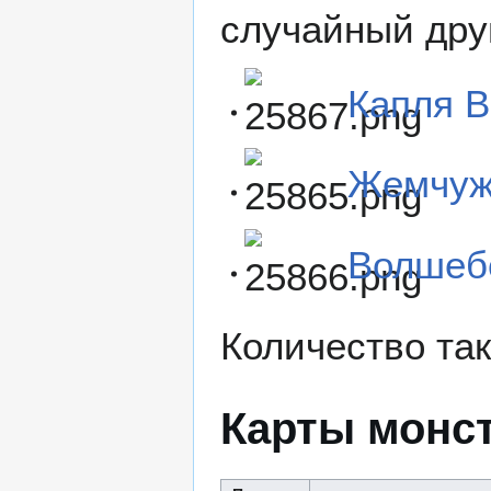
случайный дру
Капля 
Жемчуж
Волшеб
Количество та
Карты монс