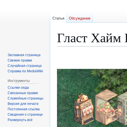
Статья
Обсуждение
Гласт Хайм
Перейти
Перейти
Заглавная страница
к
к
Свежие правки
Случайная страница
навигации
поиску
Справка по MediaWiki
Инструменты
Ссылки сюда
Связанные правки
Служебные страницы
Версия для печати
Постоянная ссылка
Сведения о странице
Развернуть всё