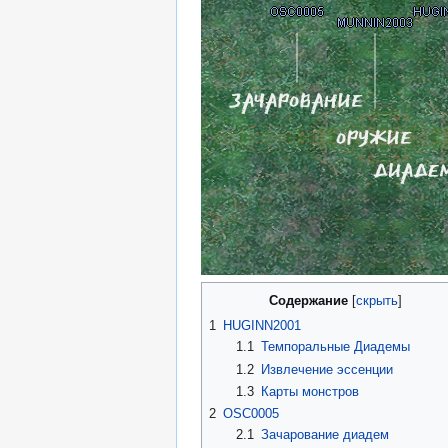
Содержание
1
HUGINN2001
1.1
Темпоральные Диадемы
1.2
Извлечение эссенции
1.3
Карты монстров
2
OSC0005
2.1
Зачарование диадем