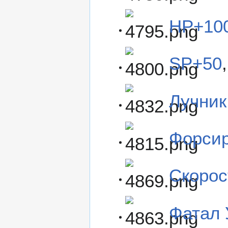
HP+10
SP+50
Лучник
Форсир
Скорос
Фатал 