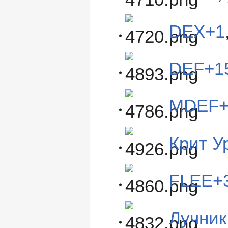
DEX+1
DEF+1
MDEF+
Крит У
FLEE+
Лучник