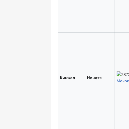
Кинжал
Ниндзя
Монока