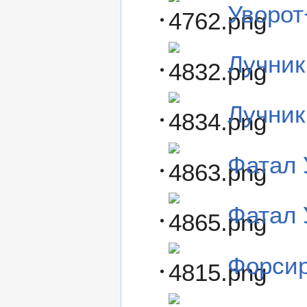
Уворот
Лучник
Лучник
Фатал 
Фатал 
Форсир