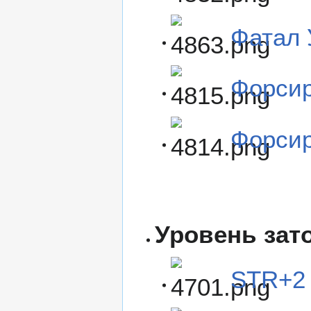
Фатал 
Форсир
Форсир
Уровень зато
STR+2