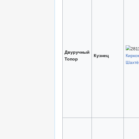
Двуручный
Кузнец
Кирко
Топор
Шахтёр