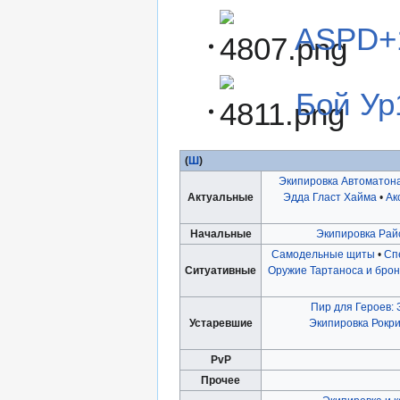
ASPD+
Бой Ур
(
Ш
)
Экипировка Автоматон
Актуальные
Эдда Гласт Хайма
•
Ак
Начальные
Экипировка Райс
Самодельные щиты
•
Сп
Ситуативные
Оружие Тартаноса и бро
Пир для Героев:
Устаревшие
Экипировка Рокр
PvP
Прочее