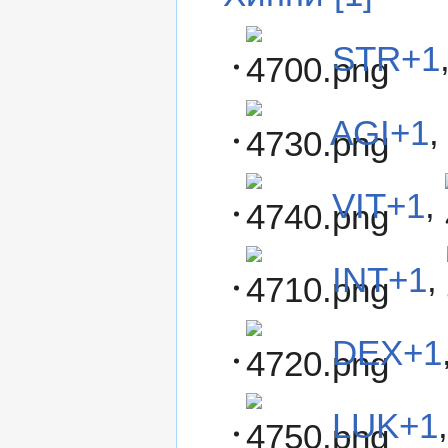
STR+1
AGI+1
VIT+1
,
INT+1
,
DEX+1
LUK+1