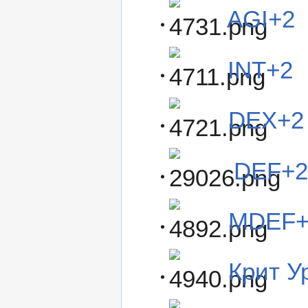
AGI+2
INT+2
DEX+2
DEF+2
MDEF+
Крит У