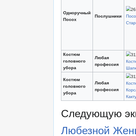
Одноручный
Послушники
Посо
Посох
Стар
Костюм
Любая
головного
Кост
профессия
убора
Шапк
Костюм
Любая
Кос
головного
профессия
Корс
убора
Какт
Следующую эки
Любезной Же