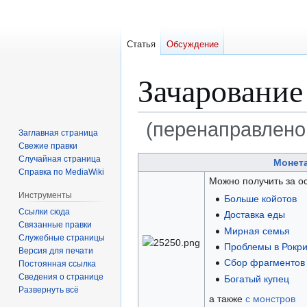
Статья
Обсуждение
Зачарование
(перенаправлено
Заглавная страница
Свежие правки
Перейти
Перейти
Случайная страница
Монет
Справка по MediaWiki
к
к
Можно получить за о
навигации
поиску
Инструменты
Больше койотов
Ссылки сюда
Доставка еды
Связанные правки
Мирная семья
Служебные страницы
Проблемы в Рокр
Версия для печати
Сбор фрагментов
Постоянная ссылка
Сведения о странице
Богатый купец
Развернуть всё
а также
с монстров