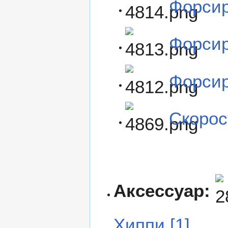
Форсир
Форсир
Форсир
Скорос
Аксессуар:
Хиппи [1]