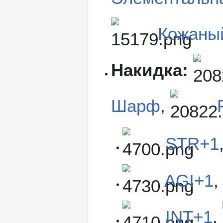
Кожаны
Накидка:
Шарф
,
STR+1
AGI+1
INT+1
,