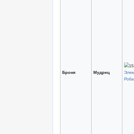
Броня
Мудрец
Элем
Роба