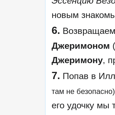
Эссенцию Без
новым знаком
6.
Возвращаемс
Джеримоном
(
Джеримону
, 
7.
Попав в Ил
там не безопасно)
его удочку мы 