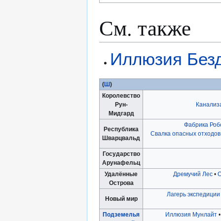
См. также
Иллюзия Без
(
Ш
)
Королевство
Рун-
Канализ
Мидгард
Фабрика Роб
Республика
Свалка опасных отходов
Шварцвальд
Государство
Арунафельц
Удалённые
Дремучий Лес
•
О
Острова
Лагерь экспедиции
Новый мир
Подземелья
Иллюзия Мунлайт