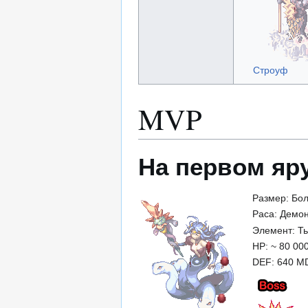
Строуф
MVP
На первом яру
Размер: Бо
Раса: Демо
Элемент: Т
HP: ~ 80 00
DEF: 640 M