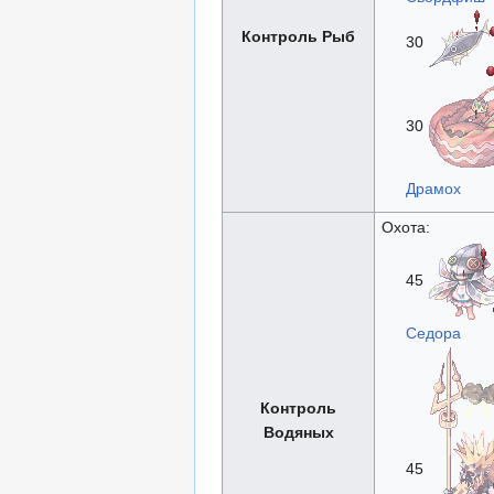
Контроль Рыб
30
30
Драмох
Охота:
45
Седора
Контроль
Водяных
45