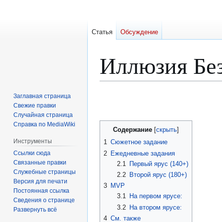
Статья
Обсуждение
Иллюзия Бе
Перейти
Перейти
Заглавная страница
к
к
Свежие правки
Случайная страница
навигации
поиску
Справка по MediaWiki
Содержание
Инструменты
1
Сюжетное задание
Ссылки сюда
2
Ежедневные задания
Связанные правки
2.1
Первый ярус (140+)
Служебные страницы
2.2
Второй ярус (180+)
Версия для печати
3
MVP
Постоянная ссылка
3.1
На первом ярусе:
Сведения о странице
3.2
На втором ярусе:
Развернуть всё
4
См. также