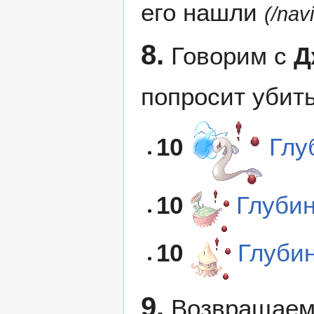
его нашли
(/nav
8.
Говорим с
Д
попросит убить
10
Глу
10
Глуби
10
Глуби
9.
Возвращаем