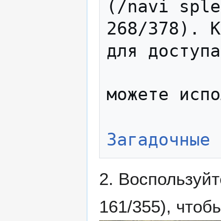
(/navi sple
268/378). К
для доступа
можете испо
Загадочные 
2. Воспользуй
161/355), чтоб