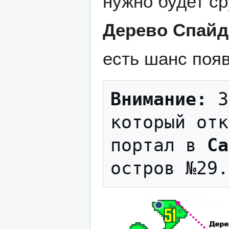
нужно будет с
Дерево Спайд
есть шанс поя
Внимание:
 З
который отк
портал в 
Са