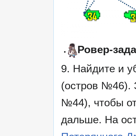
Ровер-зад
9. Найдите и 
(остров №46).
№44), чтобы о
дальше. На ос