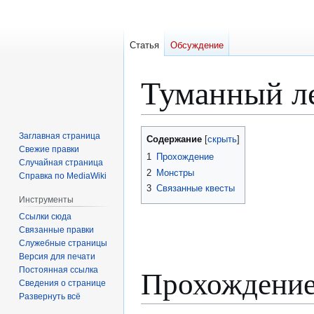
Статья
Обсуждение
Туманный л
Перейти
Перейти
Заглавная страница
Содержание
к
к
Свежие правки
1
Прохождение
Случайная страница
навигации
поиску
2
Монстры
Справка по MediaWiki
3
Связанные квесты
Инструменты
Ссылки сюда
Связанные правки
Служебные страницы
Версия для печати
Прохождени
Постоянная ссылка
Сведения о странице
Развернуть всё