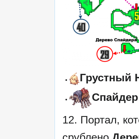
Грустный 
Спайдер
12. Портал, ко
срублено
Дере