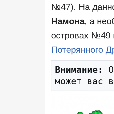
№47). На данн
Намона
, а не
островах №49 
Потерянного Д
Внимание:
 О