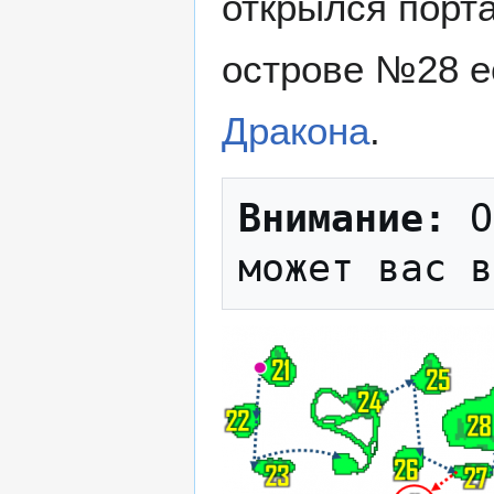
открылся порт
острове №28 е
Дракона
.
Внимание:
 О