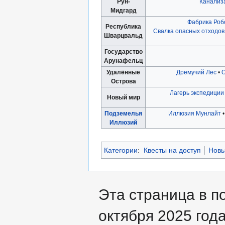
Рун-
Канализ
Мидгард
Фабрика Роб
Республика
Свалка опасных отходов
Шварцвальд
Государство
Арунафельц
Удалённые
Дремучий Лес
•
О
Острова
Лагерь экспедиции
Новый мир
Подземелья
Иллюзия Мунлайт
Иллюзий
Категории
:
Квесты на доступ
Новы
Эта страница в п
октября 2025 года