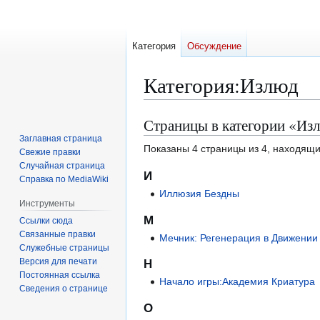
Категория
Обсуждение
Категория
:
Излюд
Страницы в категории «Из
Перейти
Перейти
к
к
Заглавная страница
Показаны 4 страницы из 4, находящи
Свежие правки
навигации
поиску
Случайная страница
И
Справка по MediaWiki
Иллюзия Бездны
Инструменты
М
Ссылки сюда
Связанные правки
Мечник: Регенерация в Движении
Служебные страницы
Версия для печати
Н
Постоянная ссылка
Начало игры:Академия Криатура
Сведения о странице
О