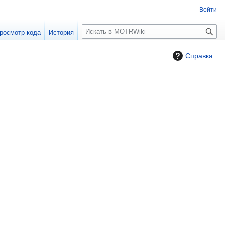
Войти
П
росмотр кода
История
о
и
Справка
с
к