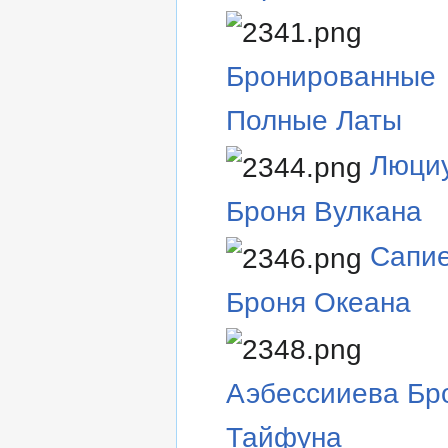
Бронированные
Полные Латы
Люци
Броня Вулкана
Сапи
Броня Океана
Аэбессииева Бр
Тайфуна