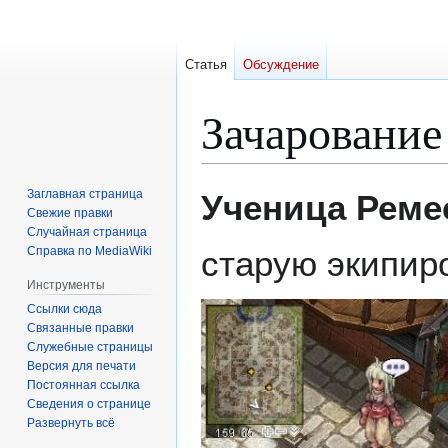
Статья
Обсуждение
Зачарование
Перейти
Перейти
Заглавная страница
Ученица Реме
к
к
Свежие правки
Случайная страница
навигации
поиску
Справка по MediaWiki
старую экипиро
Инструменты
Ссылки сюда
Связанные правки
Служебные страницы
Версия для печати
Постоянная ссылка
Сведения о странице
Развернуть всё