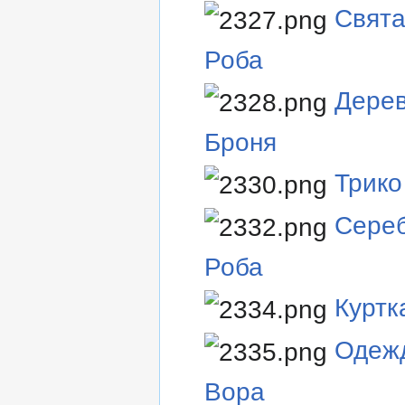
Свят
Роба
Дере
Броня
Трико
Сере
Роба
Куртк
Одеж
Вора