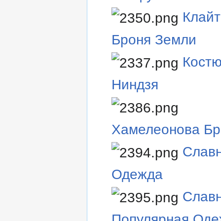
Клайт
Броня Земли
Кост
Ниндзя
Хамелеонова Бр
Слав
Одежда
Слав
Популярная Оде