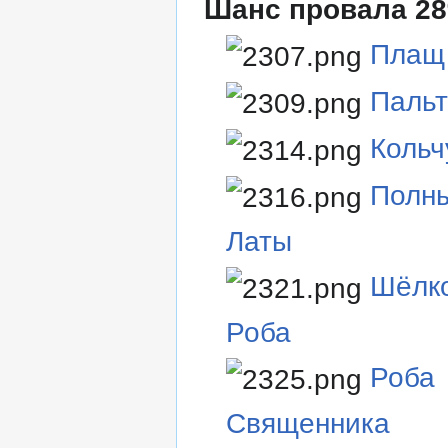
Шанс провала 2
Плащ
Паль
Кольч
Полн
Латы
Шёлк
Роба
Роба
Священника