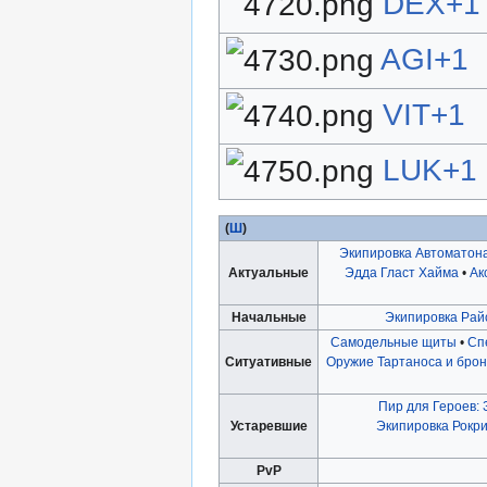
DEX+1
AGI+1
VIT+1
LUK+1
(
Ш
)
Экипировка Автоматон
Актуальные
Эдда Гласт Хайма
•
Ак
Начальные
Экипировка Райс
Самодельные щиты
•
Сп
Ситуативные
Оружие Тартаноса и бро
Пир для Героев:
Устаревшие
Экипировка Рокр
PvP