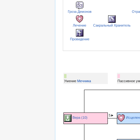
Гроза Демонов
Отра
Лечение
Сакральный Хранитель
Провидение
█
█
Умение
Мечника
Пассивное у
■
■
5►
Вера (10)
Исцелени
■