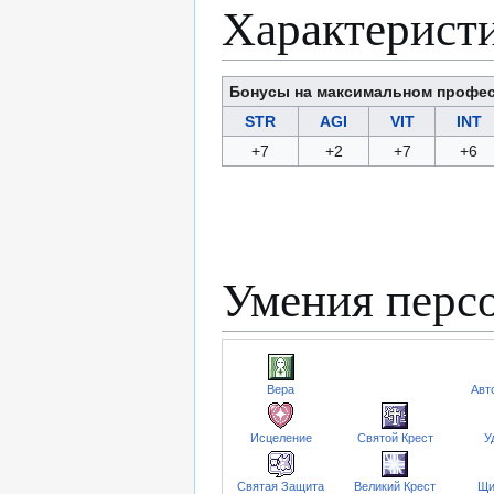
Характерист
Бонусы на максимальном профе
STR
AGI
VIT
INT
+7
+2
+7
+6
Умения перс
Вера
Авт
Исцеление
Святой Крест
У
Святая Защита
Великий Крест
Щи