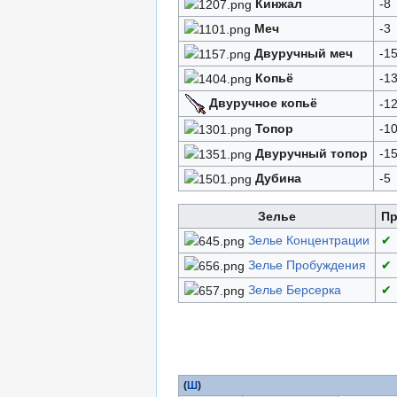
Кинжал
-8
Меч
-3
Двуручный меч
-1
Копьё
-1
Двуручное копьё
-1
Топор
-1
Двуручный топор
-1
Дубина
-5
Зелье
Пр
Зелье Концентрации
✔
Зелье Пробуждения
✔
Зелье Берсерка
✔
(
Ш
)