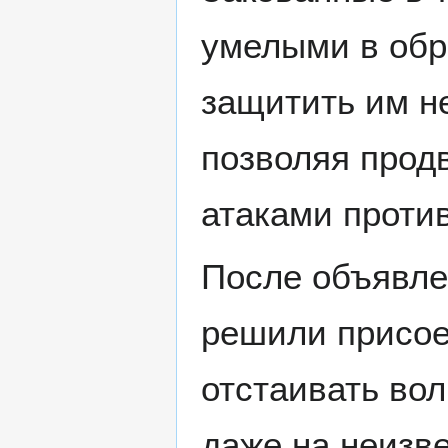
умелыми в обр
защитить им не
позволяя прод
атаками проти
После объявле
решили присое
отстаивать во
даже на неизве