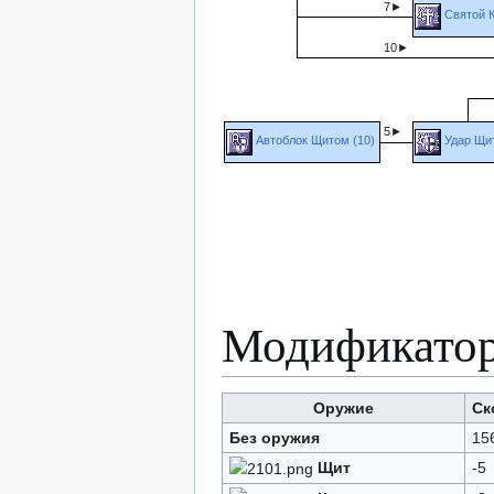
7►
Святой К
■
10►
■
5►
Автоблок Щитом (10)
Удар Щи
■
Модификатор
Оружие
Ск
Без оружия
15
Щит
-5