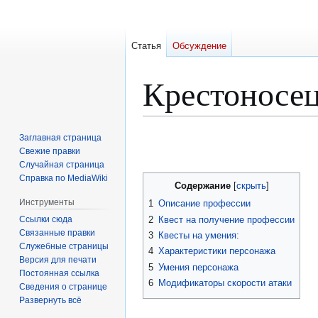
Статья
Обсуждение
Крестоносе
Перейти
Перейти
Заглавная страница
к
к
Свежие правки
Случайная страница
навигации
поиску
Справка по MediaWiki
Содержание
Инструменты
1
Описание профессии
Ссылки сюда
2
Квест на получение профессии
Связанные правки
3
Квесты на умения:
Служебные страницы
4
Характеристики персонажа
Версия для печати
5
Умения персонажа
Постоянная ссылка
6
Модификаторы скорости атаки
Сведения о странице
Развернуть всё