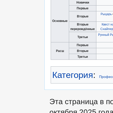
Новички
Первые
Рыцарь
Вторые
Основные
Вторые
Квест 
перерождённые
Снайпе
Рунный Р
Третьи
Первые
Расш
Вторые
Третьи
Категория
:
Профес
Эта страница в п
октября 2025 года