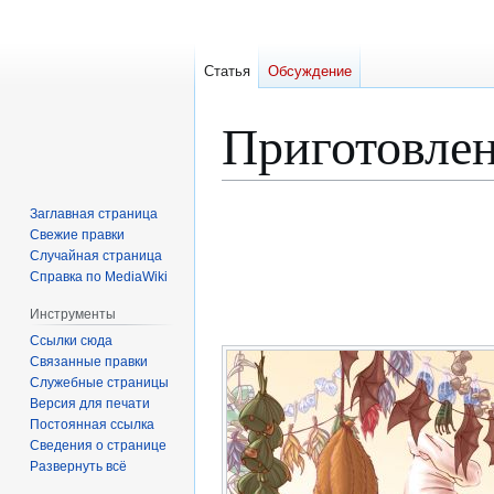
Статья
Обсуждение
Приготовле
Перейти
Перейти
Заглавная страница
к
к
Свежие правки
Случайная страница
навигации
поиску
Справка по MediaWiki
Инструменты
Ссылки сюда
Связанные правки
Служебные страницы
Версия для печати
Постоянная ссылка
Сведения о странице
Развернуть всё