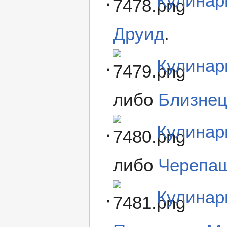
Кулинар
Друид
.
Кулинар
либо
Близне
Кулинар
либо
Черепаш
Кулинар