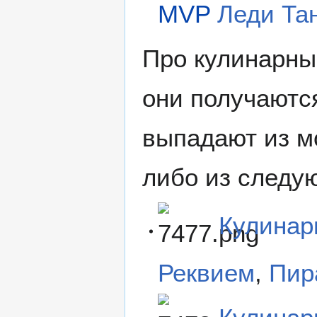
MVP
Леди Та
Про кулинарны
они получаются
выпадают из м
либо из следу
Кулинар
Реквием
,
Пир