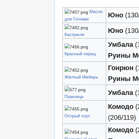
Масло
Юно
(130
для Готовки
Юно
(130
Кастрюля
Умбала
(
Красный перец
Руины М
Гонрюн
(
Жёлтый Имбирь
Руины М
Умбала
(
Пшеница
Комодо
(
Острый соус
(206/119)
Комодо
(
Пикантный соус