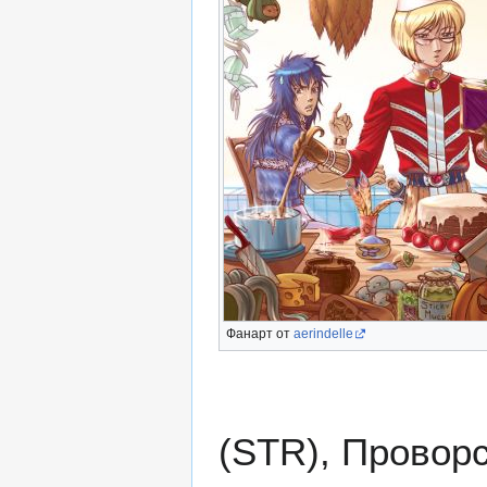
Фанарт от
aerindelle
(STR), Проворс