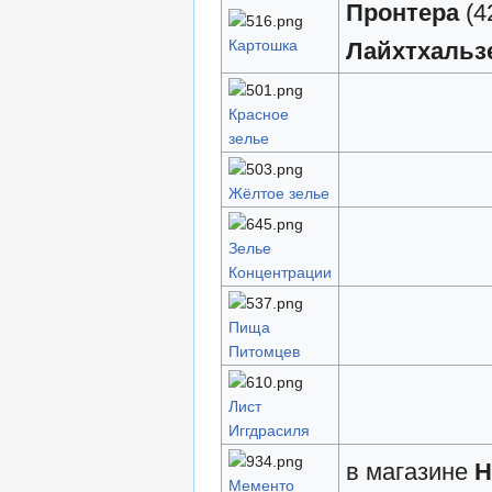
Пронтера
(4
Картошка
Лайхтхальз
Красное
зелье
Жёлтое зелье
Зелье
Концентрации
Пища
Питомцев
Лист
Иггдрасиля
в магазине
Н
Мементо