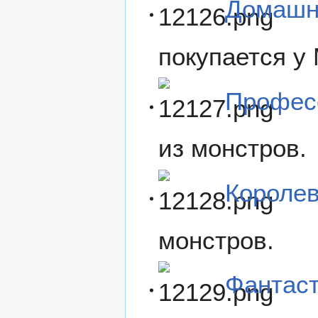
Домашн
покупается у
Профес
из монстров.
Короле
монстров.
Фантас