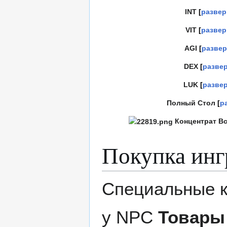
INT
развер
VIT
развер
AGI
развер
DEX
разве
LUK
разве
Полный Стол
р
Концентрат В
Покупка инг
Специальные к
у NPC
Товары