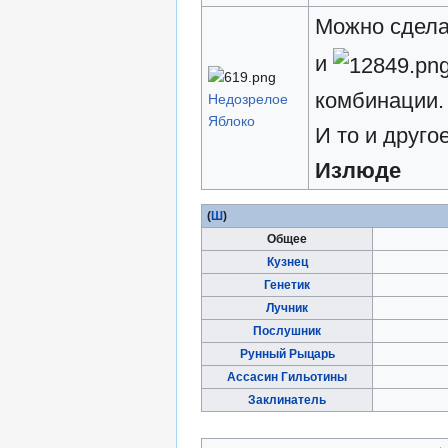
Можно сдела
и
комбинации.
Недозрелое
Яблоко
И то и друго
Излюде
(
Ш
)
Общее
Кузнец
Генетик
Лучник
Послушник
Рунный Рыцарь
Ассасин Гильотины
Заклинатель