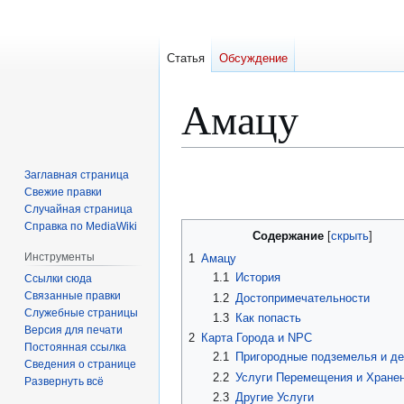
Статья
Обсуждение
Амацу
Перейти
Перейти
Заглавная страница
к
к
Свежие правки
Случайная страница
навигации
поиску
Справка по MediaWiki
Содержание
Инструменты
1
Амацу
1.1
История
Ссылки сюда
Связанные правки
1.2
Достопримечательности
Служебные страницы
1.3
Как попасть
Версия для печати
2
Карта Города и NPC
Постоянная ссылка
2.1
Пригородные подземелья и де
Сведения о странице
2.2
Услуги Перемещения и Хране
Развернуть всё
2.3
Другие Услуги