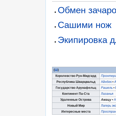
Обмен зачар
Сашими нож
Экипировка д
(
Ш
)
Королевство Рун-Мидгард
Пронтер
Республика Шварцвальд
Айнбек
•
А
Государство Арунафельц
Рашель
•
Континент Па-Ста
Лазанья
Удаленные Острова
Амацу
•
А
Новый Мир
Лагерь эк
Интересные места
Простран