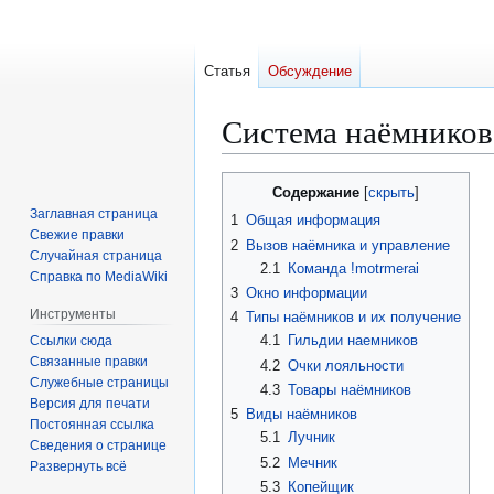
Статья
Обсуждение
Система наёмников
Перейти
Перейти
Содержание
к
к
Заглавная страница
1
Общая информация
навигации
поиску
Свежие правки
2
Вызов наёмника и управление
Случайная страница
2.1
Команда !motrmerai
Справка по MediaWiki
3
Окно информации
Инструменты
4
Типы наёмников и их получение
4.1
Гильдии наемников
Ссылки сюда
Связанные правки
4.2
Очки лояльности
Служебные страницы
4.3
Товары наёмников
Версия для печати
5
Виды наёмников
Постоянная ссылка
5.1
Лучник
Сведения о странице
5.2
Мечник
Развернуть всё
5.3
Копейщик