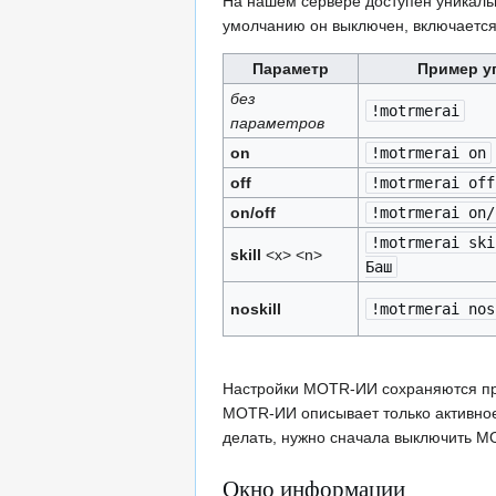
На нашем сервере доступен уникаль
умолчанию он выключен, включаетс
Параметр
Пример у
без
!motrmerai
параметров
on
!motrmerai on
off
!motrmerai off
on/off
!motrmerai on/
!motrmerai ski
skill
<x> <n>
Баш
noskill
!motrmerai nos
Настройки MOTR-ИИ сохраняются пр
MOTR-ИИ описывает только активное 
делать, нужно сначала выключить 
Окно информации