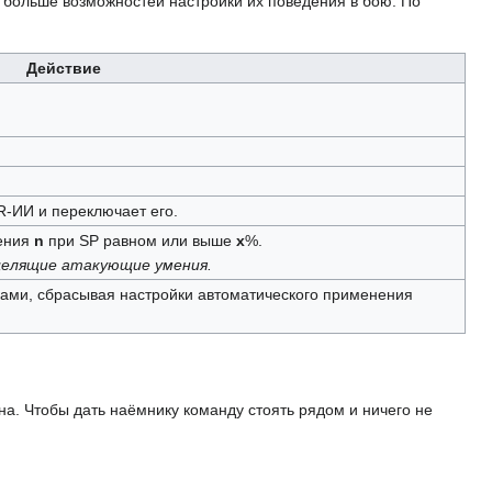
 больше возможностей настройки их поведения в бою. По
Действие
-ИИ и переключает его.
мения
n
при SP равном или выше
x
%.
целящие атакующие умения.
ками, сбрасывая настройки автоматического применения
а. Чтобы дать наёмнику команду стоять рядом и ничего не