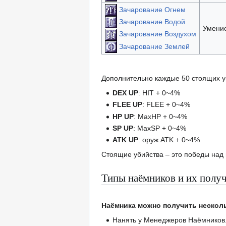
Зачарование Огнем
Зачарование Водой
Умение
Зачарование Воздухом
Зачарование Землей
Дополнительно каждые 50 стоящих уб
DEX UP
: HIT + 0~4%
FLEE UP
: FLEE + 0~4%
HP UP
: MaxHP + 0~4%
SP UP
: MaxSP + 0~4%
ATK UP
: оруж.ATK + 0~4%
Стоящие убийства – это победы над 
Типы наёмников и их полу
Наёмника можно получить нескол
Нанять у Менеджеров Наёмников