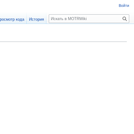
Войти
П
росмотр кода
История
о
и
с
к