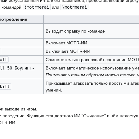
ный искусственный интеллект наёмников, предоставляющий игроку
я командой
!motrmerai
или
\motrmerai
.
потребления
Выводит справку по команде
Включает MOTR-ИИ
Выключает MOTR-ИИ
off
Самостоятельно распознаёт состояние MOTR
ll 50 Боулинг-
Включает автоматическое использование у
Применять таким образом можно только 
Приказывает атаковать только простыми ата
kill
умений.
и выходе из игры.
поведение. Функция стандартного ИИ "Ожидание" в нём недоступн
MOTR-ИИ.