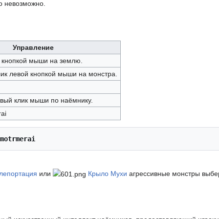
го невозможно.
Управление
ой кнопкой мыши на землю.
клик левой кнопкой мыши на монстра.
равый клик мыши по наёмнику.
ai
motrmerai
лепортация
или
Крыло Мухи
агрессивные монстры выбер