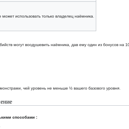
 может использовать только владелец наёмника.
ийств могут воодушевить наёмника, дав ему один из бонусов на 10
монстрами, чей уровень не меньше ½ вашего базового уровня.
чение
ькими способами :
.