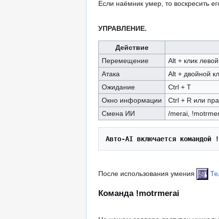
Если наёмник умер, то воскресить е
УПРАВЛЕНИЕ.
Действие
Перемещение
Alt + клик лев
Атака
Alt + двойной 
Ожидание
Ctrl + T
Окно информации
Ctrl + R или п
Смена ИИ
/merai, !motrmer
Авто-AI включается командой !
После использования умения
Те
Команда !motrmerai