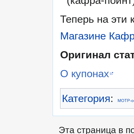
(кафра-поинт
Теперь на эти
Магазине Каф
Оригинал стат
О купонах
Категория
:
МОТР-о
Эта страница в п