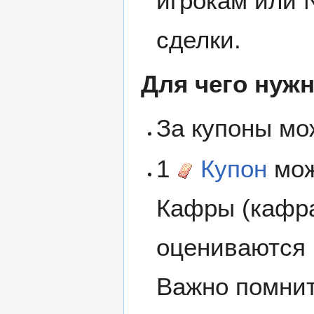
игрокам или 
сделки.
Для чего нуж
За купоны м
1
Купон
мож
Кафры (кафра
оцениваются 
Важно помнит