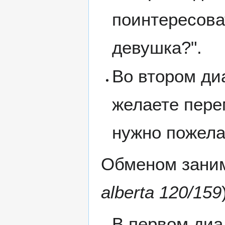
поинтересоват
девушка?".
Во втором ди
желаете пере
нужно пожелат
Обменом заним
alberta 120/159
В первом диа