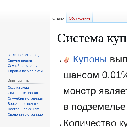
Статья
Обсуждение
Система ку
Перейти
Перейти
Заглавная страница
Купоны
вып
к
к
Свежие правки
Случайная страница
навигации
поиску
Справка по MediaWiki
шансом 0.01%
Инструменты
монстр явля
Ссылки сюда
Связанные правки
Служебные страницы
в подземелье
Версия для печати
Постоянная ссылка
Сведения о странице
Количество к