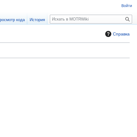
Войти
П
росмотр кода
История
о
и
Справка
с
к