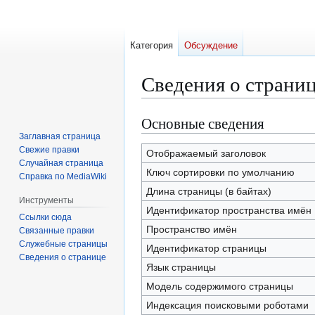
Категория
Обсуждение
Сведения о страни
Основные сведения
Перейти
Перейти
к
к
Заглавная страница
Свежие правки
навигации
поиску
Отображаемый заголовок
Случайная страница
Ключ сортировки по умолчанию
Справка по MediaWiki
Длина страницы (в байтах)
Инструменты
Идентификатор пространства имён
Ссылки сюда
Пространство имён
Связанные правки
Служебные страницы
Идентификатор страницы
Сведения о странице
Язык страницы
Модель содержимого страницы
Индексация поисковыми роботами