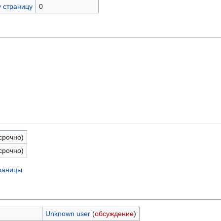
у страницу
0
срочно)
срочно)
траницы
Unknown user
(
обсуждение
)