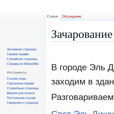
Статья
Обсуждение
Зачарование
Перейти
Перейти
Заглавная страница
к
к
Свежие правки
Случайная страница
навигации
поиску
Справка по MediaWiki
В городе Эль Д
Инструменты
заходим в здан
Ссылки сюда
Связанные правки
Служебные страницы
Версия для печати
Разговариваем
Постоянная ссылка
Сведения о странице
Свет Эль Дика