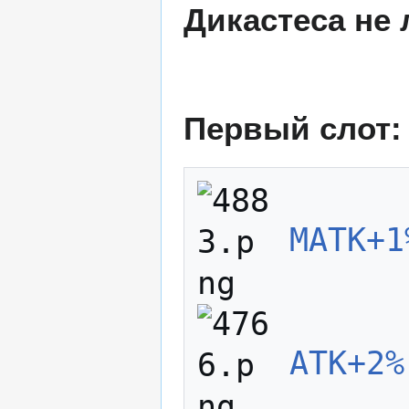
Дикастеса не 
Первый слот:
MATK+1
ATK+2%