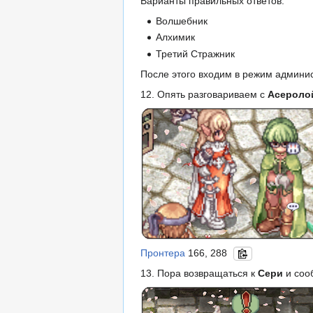
Варианты правильных ответов:
Волшебник
Алхимик
Третий Стражник
После этого входим в режим админис
12. Опять разговариваем с
Асероло
Пронтера
166, 288
13. Пора возвращаться к
Сери
и соо