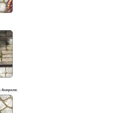
к
Асероле
.