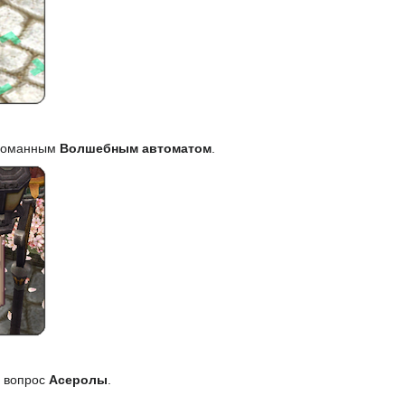
сломанным
Волшебным автоматом
.
а вопрос
Асеролы
.