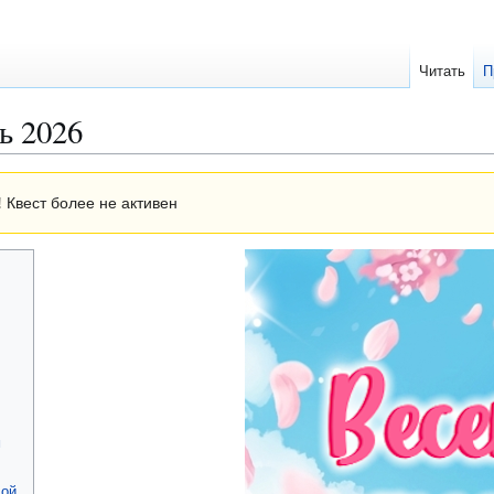
Читать
П
ь 2026
!
Квест более не активен
м
лой