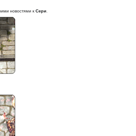
дними новостями к
Сери
.