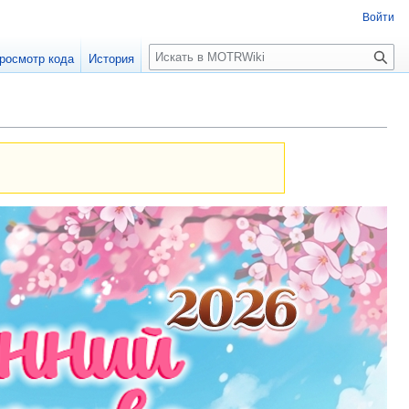
Войти
П
росмотр кода
История
о
и
с
к