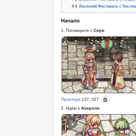
4.4
Весенний Фестиваль с Кисля
Начало
1. Поговорите с
Сери
.
Пронтера
137, 327
2. Идем к
Асероле
.