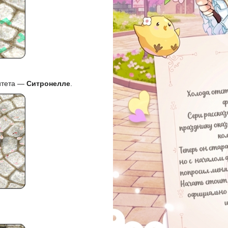
итета —
Ситронелле
.