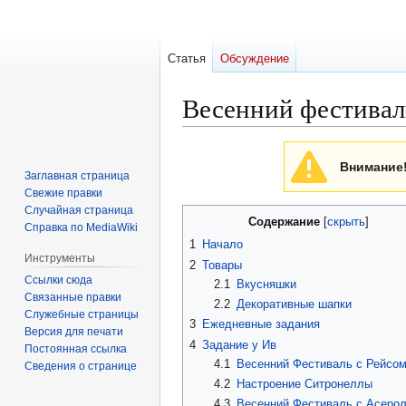
Статья
Обсуждение
Весенний фестивал
Перейти
Перейти
Внимание
к
к
Заглавная страница
навигации
поиску
Свежие правки
Случайная страница
Содержание
Справка по MediaWiki
1
Начало
Инструменты
2
Товары
Ссылки сюда
2.1
Вкусняшки
Связанные правки
2.2
Декоративные шапки
Служебные страницы
3
Ежедневные задания
Версия для печати
4
Задание у Ив
Постоянная ссылка
4.1
Весенний Фестиваль с Рейсо
Сведения о странице
4.2
Настроение Ситронеллы
4.3
Весенний Фестиваль с Асеро