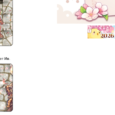
ает
Ив
.