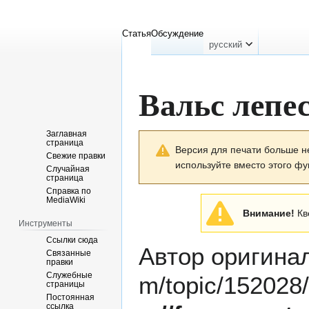
Статья
Обсуждение
русский
Вальс лепе
Заглавная
Перейти
Перейти
страница
Версия для печати больше н
к
к
Свежие правки
используйте вместо этого ф
навигации
поиску
Случайная
страница
Справка по
MediaWiki
Внимание!
Кв
Инструменты
Ссылки сюда
Автор
оригина
Связанные
правки
Служебные
страницы
Постоянная
ссылка