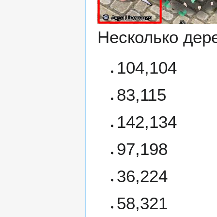
Несколько дере
104,104
83,115
142,134
97,198
36,224
58,321