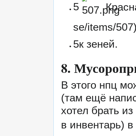
5
Красн
5к зеней.
8. Мусороп
В этого нпц мо
(там ещё напис
хотел брать и
в инвентарь) 