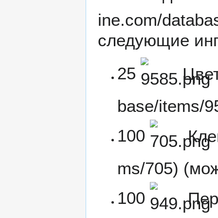
следующие инг
25
Цве
100
Кле
(мож
100
Пер