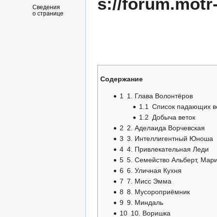
Сведения
о странице
Содержание
1
1. Глава Волонтёров
1.1
Список падающих в
1.2
Добыча веток
2
2. Аделаида Ворчевская
3
3. Интеллигентный Юноша
4
4. Привлекательная Леди
5
5. Семейство Альберт, Мар
6
6. Уличная Кухня
7
7. Мисс Эмма
8
8. Мусороприёмник
9
9. Миндаль
10
10. Воришка