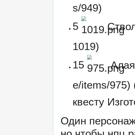
5
Ство
15
Алая
квесту
Изгот
Один персонаж 
но чтобы нпц 