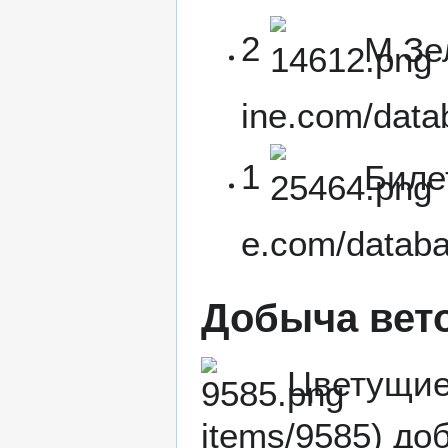
2
M Зе
1
Биле
Добыча вет
Цветущие
доб