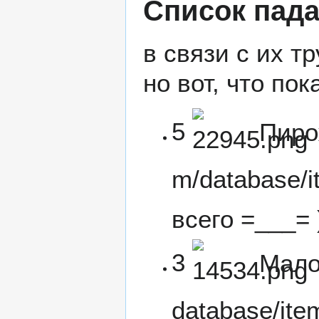
Список пад
в связи с их т
но вот, что по
5
Пиро
всего =___= 
3
Мало