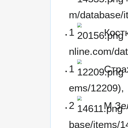
1
Кост
1
Стра
,
2
M Зе