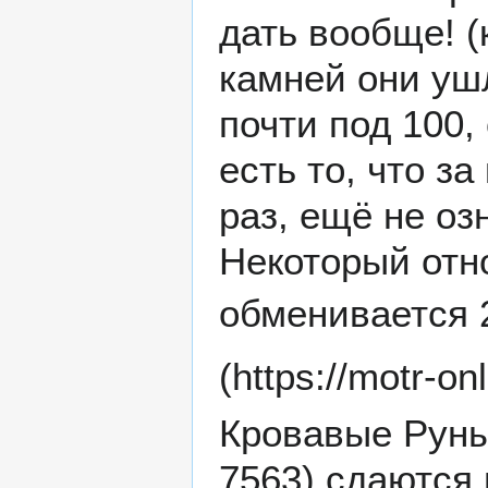
дать вообще! (
камней они ушл
почти под 100,
есть то, что з
раз, ещё не оз
Некоторый отн
обменивается 2
Кровавые Рун
сдаются и