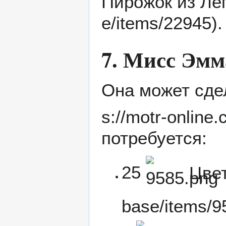
Пирожок из Ле
.
7. Мисс Эмм
Она может сде
потребуется:
25
Цве