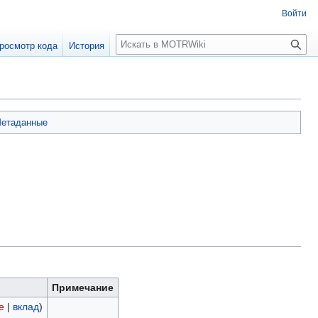
Войти
П
росмотр кода
История
о
и
с
к
етаданные
Примечание
е
|
вклад
)