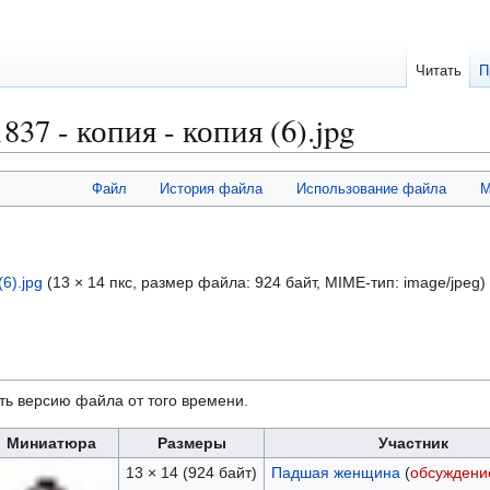
Читать
П
7 - копия - копия (6).jpg
Файл
История файла
Использование файла
М
6).jpg
(13 × 14 пкс, размер файла: 924 байт, MIME-тип:
image/jpeg
)
ть версию файла от того времени.
Миниатюра
Размеры
Участник
13 × 14
(924 байт)
Падшая женщина
(
обсуждени