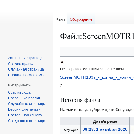
Файл
Обсуждение
Файл
:
ScreenMOTR183
Перейти
Перейти
к
к
Заглавная страница
навигации
поиску
Свежие правки
Нет версии с бо́льшим разрешением.
Случайная страница
Справка по MediaWiki
ScreenMOTR1837_-_копия_-_копия_(
Инструменты
2
Ссылки сюда
История файла
Связанные правки
Служебные страницы
Нажмите на дату/время, чтобы увиде
Версия для печати
Постоянная ссылка
Сведения о странице
Дата/время
текущий
08:28, 1 октября 2020