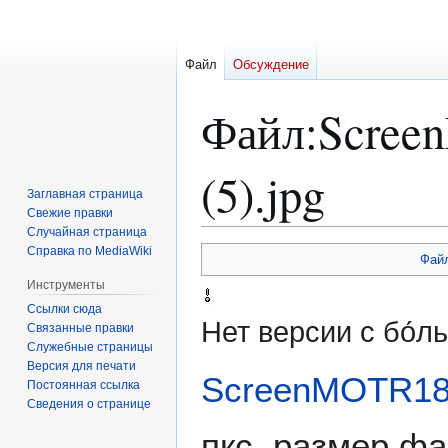
Файл
Обсуждение
Файл
:
Scree
(5).jpg
Заглавная страница
Свежие правки
Случайная страница
Справка по MediaWiki
Перейти
Перейти
Фай
к
к
Инструменты
навигации
поиску
Ссылки сюда
Нет версии с бо́
Связанные правки
Служебные страницы
Версия для печати
ScreenMOTR183
Постоянная ссылка
Сведения о странице
пкс, размер фа