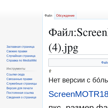
Файл
Обсуждение
Файл
:
Scree
(4).jpg
Заглавная страница
Свежие правки
Случайная страница
Справка по MediaWiki
Перейти
Перейти
Фай
к
к
Инструменты
навигации
поиску
Ссылки сюда
Нет версии с бо́
Связанные правки
Служебные страницы
Версия для печати
ScreenMOTR183
Постоянная ссылка
Сведения о странице
пкс, размер фа