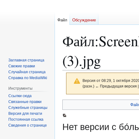
Файл
Обсуждение
Файл
:
Scree
(3).jpg
Заглавная страница
Свежие правки
Случайная страница
Справка по MediaWiki
Версия от 08:29, 1 октября 202
(разн.) ← Предыдущая версия |
Инструменты
Ссылки сюда
Связанные правки
Перейти
Перейти
Фай
Служебные страницы
к
к
Версия для печати
навигации
поиску
Постоянная ссылка
Нет версии с бо́
Сведения о странице