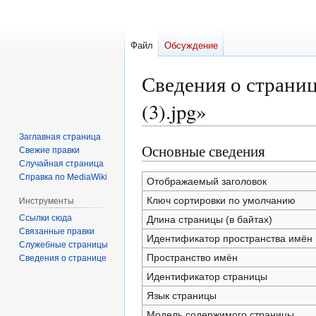
Файл
Обсуждение
Сведения о страни
(3).jpg»
Заглавная страница
Основные сведения
Перейти
Перейти
Свежие правки
к
к
Случайная страница
Справка по MediaWiki
навигации
поиску
Отображаемый заголовок
Ключ сортировки по умолчанию
Инструменты
Ссылки сюда
Длина страницы (в байтах)
Связанные правки
Идентификатор пространства имён
Служебные страницы
Пространство имён
Сведения о странице
Идентификатор страницы
Язык страницы
Модель содержимого страницы