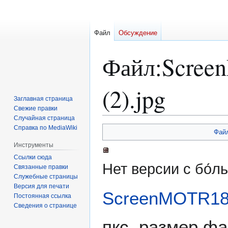
Файл
Обсуждение
Файл
:
Scree
(2).jpg
Заглавная страница
Свежие правки
Случайная страница
Справка по MediaWiki
Перейти
Перейти
Фай
к
к
Инструменты
навигации
поиску
Ссылки сюда
Нет версии с бо́
Связанные правки
Служебные страницы
Версия для печати
ScreenMOTR183
Постоянная ссылка
Сведения о странице
пкс, размер фа