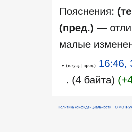
Пояснения:
(т
(пред.)
— отли
малые изменен
3
16:46,
текущ.
пред.
0
с
4 байта
+
е
н
Н
т
е
я
т
б
Политика конфиденциальности
О MOTRWi
о
р
п
я
и
2
с
0