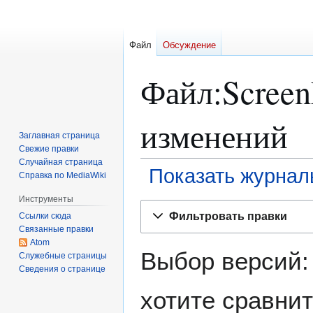
Файл
Обсуждение
Файл:Scree
изменений
Заглавная страница
Свежие правки
Случайная страница
Показать журнал
Справка по MediaWiki
Инструменты
Перейти
Перейти
Фильтровать правки
Ссылки сюда
к
к
Связанные правки
навигации
поиску
Atom
Выбор версий:
Служебные страницы
Сведения о странице
хотите сравнит