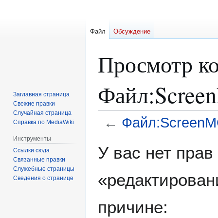
Файл
Обсуждение
Просмотр ко
Файл:Scree
Заглавная страница
Свежие правки
Случайная страница
←
Файл:ScreenM
Справка по MediaWiki
Инструменты
Перейти
Перейти
У вас нет пра
Ссылки сюда
к
к
Связанные правки
навигации
поиску
Служебные страницы
«редактирован
Сведения о странице
причине: