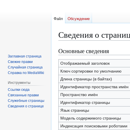
Файл
Обсуждение
Сведения о страни
Основные сведения
Перейти
Перейти
к
к
Заглавная страница
Свежие правки
навигации
поиску
Отображаемый заголовок
Случайная страница
Ключ сортировки по умолчанию
Справка по MediaWiki
Длина страницы (в байтах)
Инструменты
Идентификатор пространства имён
Ссылки сюда
Пространство имён
Связанные правки
Служебные страницы
Идентификатор страницы
Сведения о странице
Язык страницы
Модель содержимого страницы
Индексация поисковыми роботами