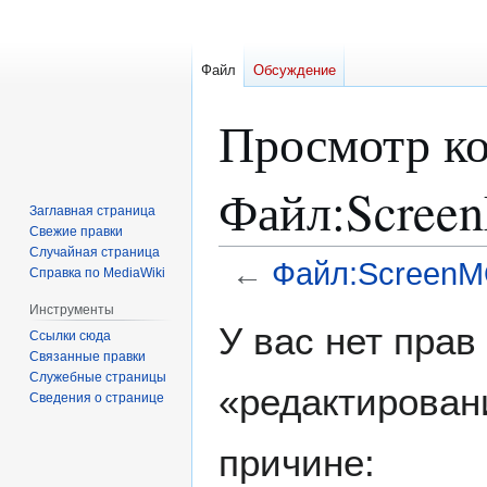
Файл
Обсуждение
Просмотр ко
Файл:Scree
Заглавная страница
Свежие правки
Случайная страница
←
Файл:ScreenM
Справка по MediaWiki
Инструменты
Перейти
Перейти
У вас нет пра
Ссылки сюда
к
к
Связанные правки
навигации
поиску
Служебные страницы
«редактирован
Сведения о странице
причине: