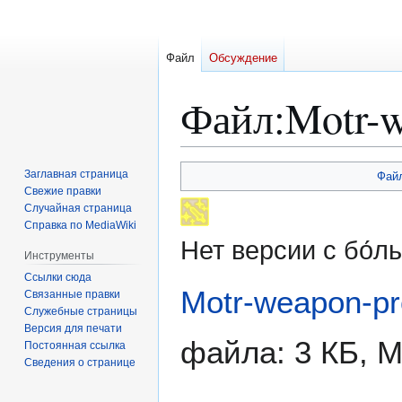
Файл
Обсуждение
Файл
:
Motr-w
Перейти
Перейти
Заглавная страница
Фай
к
к
Свежие правки
Случайная страница
навигации
поиску
Справка по MediaWiki
Нет версии с бо́
Инструменты
Ссылки сюда
Motr-weapon-pr
Связанные правки
Служебные страницы
Версия для печати
файла: 3 КБ, 
Постоянная ссылка
Сведения о странице