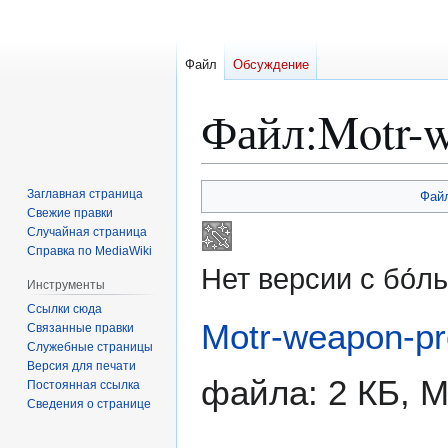
Файл
Обсуждение
Файл
:
Motr-w
Перейти
Перейти
Заглавная страница
Фай
к
к
Свежие правки
Случайная страница
навигации
поиску
Справка по MediaWiki
Нет версии с бо́
Инструменты
Ссылки сюда
Motr-weapon-pr
Связанные правки
Служебные страницы
Версия для печати
файла: 2 КБ, 
Постоянная ссылка
Сведения о странице