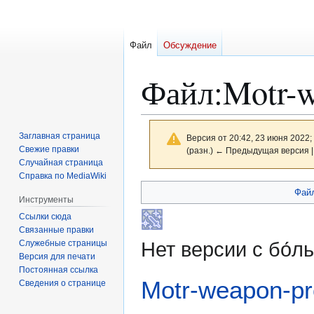
Файл
Обсуждение
Файл
:
Motr-w
Заглавная страница
Версия от 20:42, 23 июня 2022;
Свежие правки
(разн.) ← Предыдущая версия |
Случайная страница
Справка по MediaWiki
Перейти
Перейти
Фай
Инструменты
к
к
Ссылки сюда
навигации
поиску
Связанные правки
Служебные страницы
Нет версии с бо́
Версия для печати
Постоянная ссылка
Motr-weapon-pro
Сведения о странице