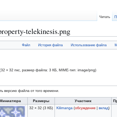
Читать
П
operty-telekinesis.png
Файл
История файла
Использование файла
М
(32 × 32 пкс, размер файла: 3 КБ, MIME-тип:
image/png
)
ть версию файла от того времени.
Миниатюра
Размеры
Участник
П
32 × 32
(3 КБ)
Kilimanga
(
обсуждение
|
вклад
)