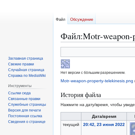
Файл
Обсуждение
Файл
:
Motr-weapon-pr
Перейти
Перейти
к
к
Заглавная страница
навигации
поиску
Свежие правки
Случайная страница
Нет версии с бо́льшим разрешением.
Справка по MediaWiki
Motr-weapon-property-telekinesis.png
Инструменты
История файла
Ссылки сюда
Связанные правки
Нажмите на дату/время, чтобы увиде
Служебные страницы
Версия для печати
Постоянная ссылка
Дата/время
Сведения о странице
текущий
20:42, 23 июня 2022