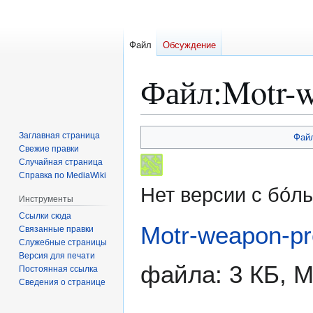
Файл
Обсуждение
Файл
:
Motr-w
Перейти
Перейти
Заглавная страница
Фай
к
к
Свежие правки
Случайная страница
навигации
поиску
Справка по MediaWiki
Нет версии с бо́
Инструменты
Ссылки сюда
Motr-weapon-pr
Связанные правки
Служебные страницы
Версия для печати
файла: 3 КБ, 
Постоянная ссылка
Сведения о странице