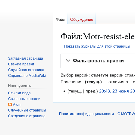
Файл
Обсуждение
Файл:Motr-resist-e
Показать журналы для этой страницы
Перейти
Перейти
Заглавная страница
Фильтровать правки
к
к
Свежие правки
навигации
поиску
Случайная страница
Выбор версий: отметьте версии стран
Справка по MediaWiki
Пояснения:
(текущ.)
— отличия от т
Инструменты
текущ.
пред.
20:43, 23 июня 2
2
Ссылки сюда
Н
3
Связанные правки
е
Atom
и
Служебные страницы
т
ю
Политика конфиденциальности
О MOTRWi
Сведения о странице
о
н
п
я
и
2