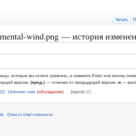
Читать
П
lemental-wind.png — история измене
ицы, которые вы хотите сравнить, и нажмите Enter или кнопку ниже
екущей версии;
(пред.)
— отличия от предыдущей версии;
м
— малы
022
Unknown user
обсуждение
пусто
0
ki
Отказ от ответственности