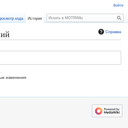
Войти
П
росмотр кода
История
о
и
ний
Справка
с
к
.
е изменения.