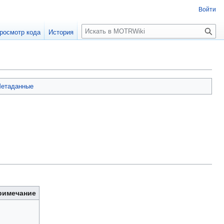
Войти
П
росмотр кода
История
о
и
с
к
етаданные
римечание