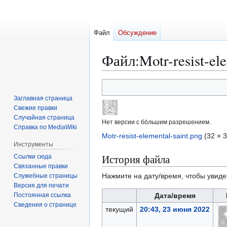
Файл
Обсуждение
Файл
:
Motr-resist-el
Перейти
Перейти
к
к
Заглавная страница
навигации
поиску
Свежие правки
Случайная страница
Нет версии с бо́льшим разрешением.
Справка по MediaWiki
Motr-resist-elemental-saint.png
(32 × 
Инструменты
История файла
Ссылки сюда
Связанные правки
Нажмите на дату/время, чтобы увиде
Служебные страницы
Версия для печати
Постоянная ссылка
Дата/время
Сведения о странице
текущий
20:43, 23 июня 2022