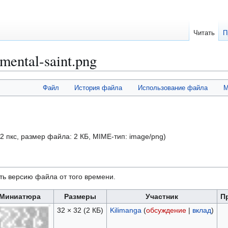
Читать
П
emental-saint.png
Файл
История файла
Использование файла
М
32 пкс, размер файла: 2 КБ, MIME-тип:
image/png
)
ть версию файла от того времени.
Миниатюра
Размеры
Участник
П
32 × 32
(2 КБ)
Kilimanga
(
обсуждение
|
вклад
)