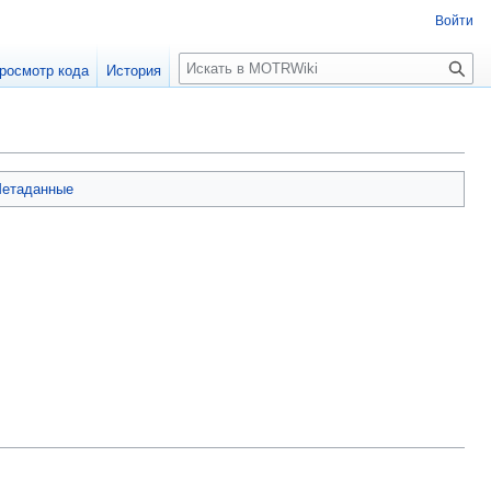
Войти
П
росмотр кода
История
о
и
с
к
етаданные