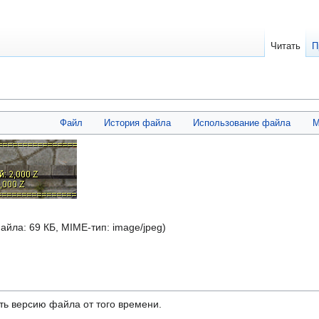
Читать
П
Файл
История файла
Использование файла
М
файла: 69 КБ, MIME-тип:
image/jpeg
)
ть версию файла от того времени.