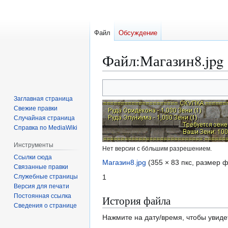
Файл
Обсуждение
Файл
:
Магазин8.jpg
Перейти
Перейти
к
к
Заглавная страница
навигации
поиску
Свежие правки
Случайная страница
Справка по MediaWiki
Инструменты
Нет версии с бо́льшим разрешением.
Ссылки сюда
Магазин8.jpg
(355 × 83 пкс, размер 
Связанные правки
Служебные страницы
1
Версия для печати
Постоянная ссылка
История файла
Сведения о странице
Нажмите на дату/время, чтобы увиде