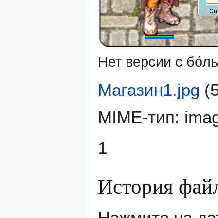
Нет версии с бо́
Магазин1.jpg
(
MIME-тип:
imag
1
История фай
Нажмите на да