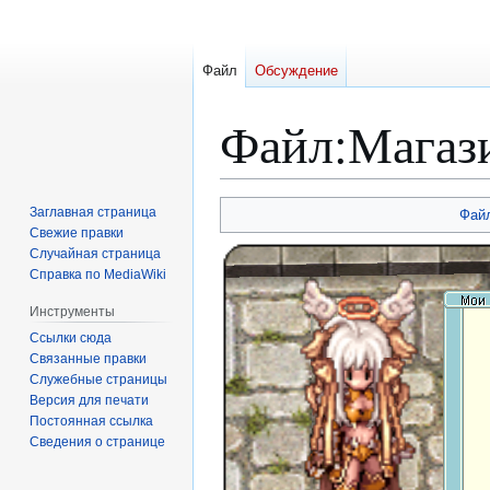
Файл
Обсуждение
Файл
:
Магаз
Перейти
Перейти
Заглавная страница
Фай
к
к
Свежие правки
Случайная страница
навигации
поиску
Справка по MediaWiki
Инструменты
Ссылки сюда
Связанные правки
Служебные страницы
Версия для печати
Постоянная ссылка
Сведения о странице