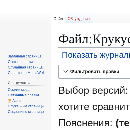
Файл
Обсуждение
Файл:Крукус
Показать журнал
Заглавная страница
Свежие правки
Перейти
Перейти
Случайная страница
Фильтровать правки
Справка по MediaWiki
к
к
навигации
поиску
Инструменты
Выбор версий:
Ссылки сюда
Связанные правки
Atom
хотите сравнит
Служебные страницы
Сведения о странице
Пояснения:
(т