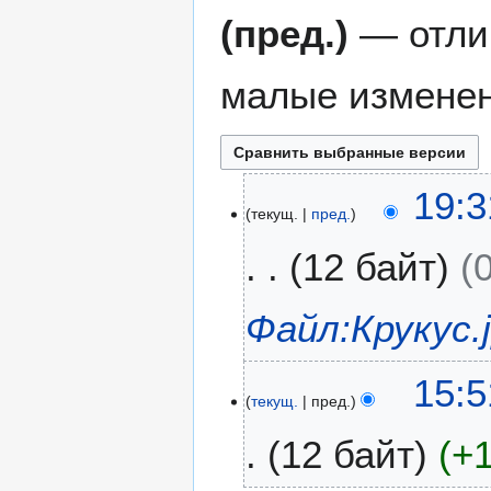
(пред.)
— отли
малые изменен
1
19:3
текущ.
пред.
6
а
12 байт
в
г
у
Файл:Крукус.
с
т
4
15:5
а
текущ.
пред.
а
2
в
0
12 байт
+
г
2
у
5