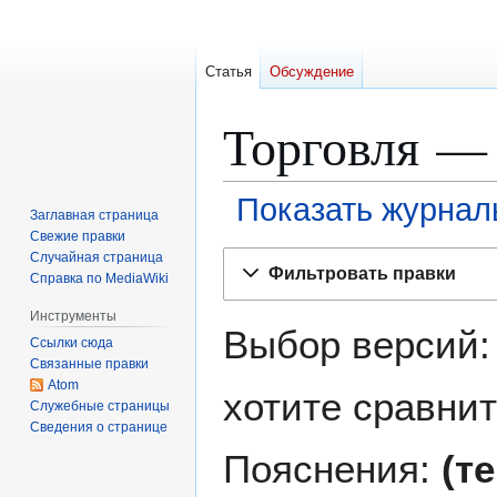
Статья
Обсуждение
Торговля —
Показать журнал
Заглавная страница
Свежие правки
Перейти
Перейти
Случайная страница
Фильтровать правки
Справка по MediaWiki
к
к
навигации
поиску
Инструменты
Выбор версий:
Ссылки сюда
Связанные правки
Atom
хотите сравнит
Служебные страницы
Сведения о странице
Пояснения:
(т