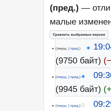
(пред.)
— отли
малые изменен
6
19:0
текущ.
пред.
и
ю
9750 байт
л
я
2
2
09:3
0
текущ.
пред.
8
2
м
9945 байт
5
а
я
2
09:2
0
текущ.
пред.
2