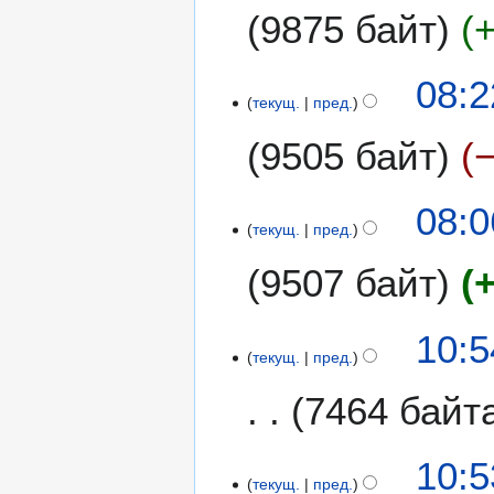
9875 байт
5
08:2
текущ.
пред.
9505 байт
08:0
текущ.
пред.
9507 байт
Н
2
10:5
е
текущ.
пред.
а
т
п
7464 байт
о
р
п
е
и
Н
л
10:5
с
е
я
текущ.
пред.