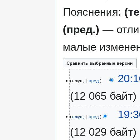
Пояснения:
(т
(пред.)
— отли
малые изменен
2
20:1
текущ.
пред.
1
и
12 065 байт
ю
л
я
2
19:3
2
текущ.
пред.
0
0
и
12 029 байт
2
ю
6
л