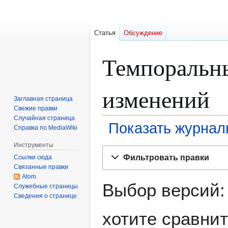
Статья
Обсуждение
Темпоральн
изменений
Заглавная страница
Свежие правки
Случайная страница
Показать журнал
Справка по MediaWiki
Инструменты
Перейти
Перейти
Фильтровать правки
Ссылки сюда
к
к
Связанные правки
навигации
поиску
Atom
Выбор версий:
Служебные страницы
Сведения о странице
хотите сравнит