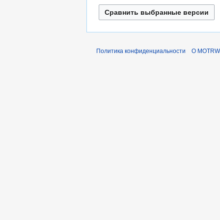
а
в
к
и
Политика конфиденциальности
О MOTRWi