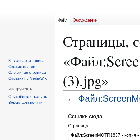
Файл
Обсуждение
Страницы, 
«Файл:Scree
Заглавная страница
Свежие правки
Случайная страница
(3).jpg»
Справка по MediaWiki
Инструменты
←
Файл:ScreenMO
Служебные страницы
Версия для печати
Перейти
Перейти
Ссылки сюда
к
к
Страница:
навигации
поиску