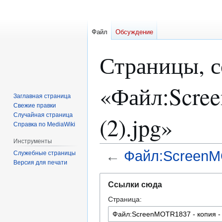
Файл
Обсуждение
Страницы, 
«Файл:Scree
Заглавная страница
Свежие правки
Случайная страница
(2).jpg»
Справка по MediaWiki
Инструменты
←
Файл:ScreenMO
Служебные страницы
Версия для печати
Перейти
Перейти
Ссылки сюда
к
к
Страница:
навигации
поиску