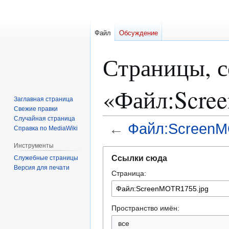
Файл
Обсуждение
Страницы, 
«Файл:Scre
Заглавная страница
Свежие правки
Случайная страница
←
Файл:ScreenM
Справка по MediaWiki
Инструменты
Перейти
Перейти
Ссылки сюда
Служебные страницы
к
к
Версия для печати
Страница:
навигации
поиску
Пространство имён:
все