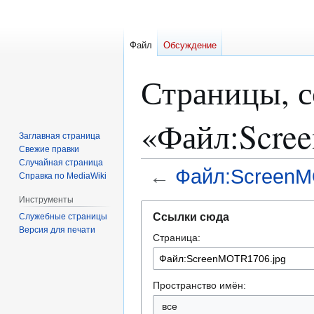
Файл
Обсуждение
Страницы, 
«Файл:Scre
Заглавная страница
Свежие правки
Случайная страница
←
Файл:ScreenM
Справка по MediaWiki
Инструменты
Перейти
Перейти
Ссылки сюда
Служебные страницы
к
к
Версия для печати
Страница:
навигации
поиску
Пространство имён:
все