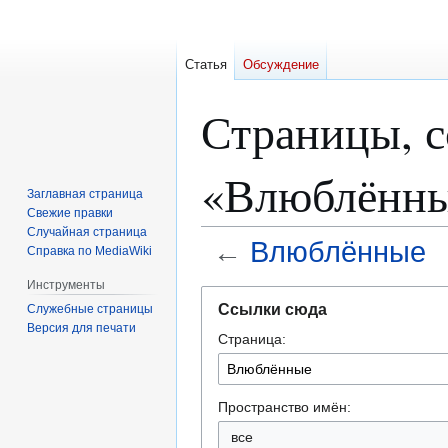
Статья
Обсуждение
Страницы, 
«Влюблённ
Заглавная страница
Свежие правки
Случайная страница
←
Влюблённые
Справка по MediaWiki
Инструменты
Перейти
Перейти
Ссылки сюда
Служебные страницы
к
к
Версия для печати
Страница:
навигации
поиску
Пространство имён:
все