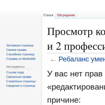
Статья
Обсуждение
Просмотр ко
и 2 професс
Заглавная страница
Свежие правки
Случайная страница
←
Ребаланс умен
Справка по MediaWiki
Инструменты
Перейти
Перейти
У вас нет пра
Ссылки сюда
к
к
Связанные правки
навигации
поиску
Служебные страницы
«редактирован
Сведения о странице
причине: