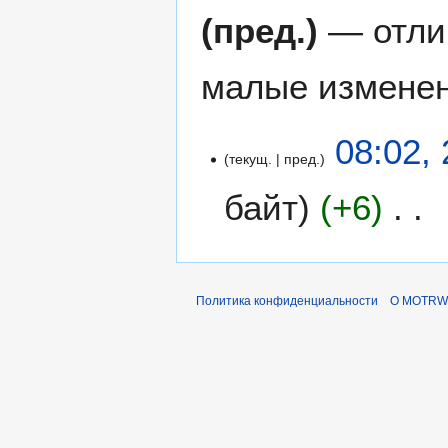
(пред.)
— отли
малые изменен
2
08:02,
текущ.
пред.
8
м
байт
+6
а
я
Н
2
е
0
т
2
Политика конфиденциальности
О MOTRWi
о
5
п
и
с
а
н
и