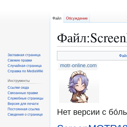
Файл
Обсуждение
Файл
:
Scree
Перейти
Перейти
Заглавная страница
Фай
к
к
Свежие правки
Случайная страница
навигации
поиску
Справка по MediaWiki
Инструменты
Ссылки сюда
Связанные правки
Служебные страницы
Версия для печати
Постоянная ссылка
Нет версии с бо́
Сведения о странице