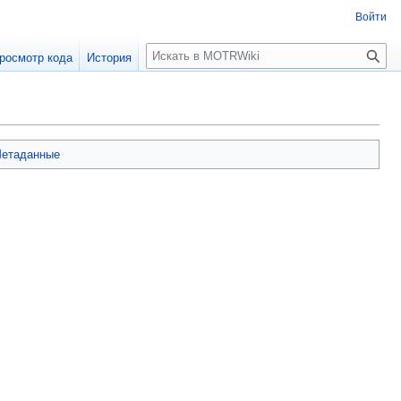
Войти
П
росмотр кода
История
о
и
с
к
етаданные