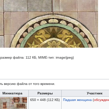
, размер файла: 112 КБ, MIME-тип:
image/jpeg
)
ть версию файла от того времени.
Миниатюра
Размеры
Участник
650 × 448
(112 КБ)
Падшая женщина
(
обсужде