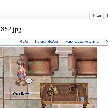
Читать
П
862.jpg
Файл
История файла
Использование файла
М