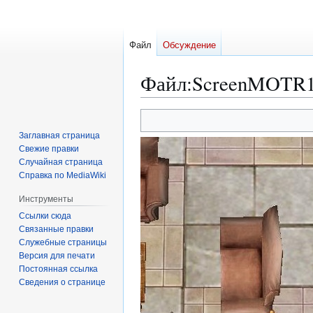
Файл
Обсуждение
Файл
:
ScreenMOTR1
Перейти
Перейти
к
к
Заглавная страница
навигации
поиску
Свежие правки
Случайная страница
Справка по MediaWiki
Инструменты
Ссылки сюда
Связанные правки
Служебные страницы
Версия для печати
Постоянная ссылка
Сведения о странице